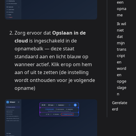
een
opna
me
Ik wil
niet
Zorg ervoor dat
Opslaan in de
dat
cloud
is ingeschakeld in de
mijn
opnamebalk — deze staat
trans
cript
standaard aan en licht blauw op
en
wanneer actief. Klik erop om hem
word
aan of uit te zetten (de instelling
en
wordt onthouden voor je volgende
opge
slage
opname)
n
Gerelate
erd