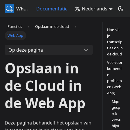
Whisperr
Documentatie
Nederlands
Functies
Opslaan in de cloud
Hoe sla
Web App
je
transcrip
ties op in
Op deze pagina
de cloud
Opslaan in
Veelvoor
komend
e
de Cloud in
problem
en (Web
App)
de Web App
Mijn
gesp
rek
versc
Deze pagina behandelt het opslaan van
hijnt