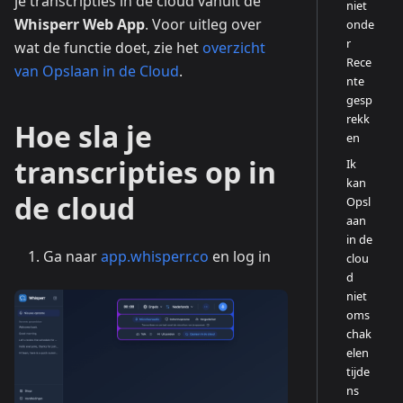
je transcripties in de cloud vanuit de
niet
Whisperr Web App
. Voor uitleg over
onde
r
wat de functie doet, zie het
overzicht
Rece
van Opslaan in de Cloud
.
nte
gesp
rekk
Hoe sla je
en
transcripties op in
Ik
kan
de cloud
Opsl
aan
in de
Ga naar
app.whisperr.co
en log in
clou
d
niet
oms
chak
elen
tijde
ns