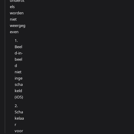
ondertit
els
worden
niet
weergeg
even
1.
Beel
d-in-
beel
d
niet
inge
scha
keld
(iOS)
2.
Scha
kelaa
r
voor