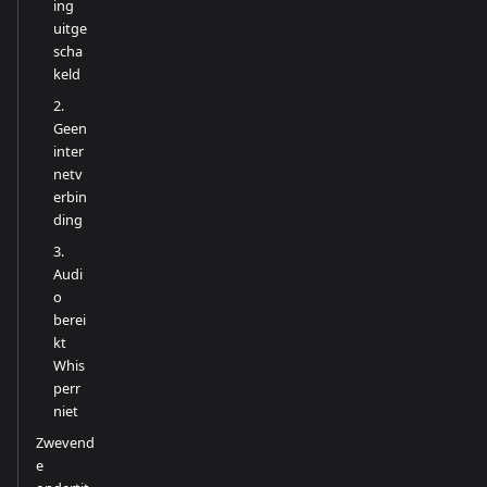
ing
uitge
scha
keld
2.
Geen
inter
netv
erbin
ding
3.
Audi
o
berei
kt
Whis
perr
niet
Zwevend
e