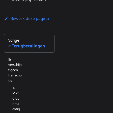
Bewerk deze pagina
Vorige
Terugbetalingen
Er
verschijn
t geen
transcrip
tie
1.
Micr
ofoo
nma
chtig