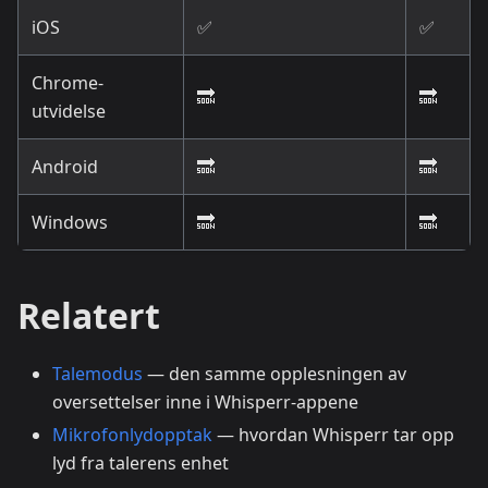
iOS
✅
✅
Chrome-
🔜
🔜
utvidelse
Android
🔜
🔜
Windows
🔜
🔜
Relatert
Talemodus
— den samme opplesningen av
oversettelser inne i Whisperr-appene
Mikrofonlydopptak
— hvordan Whisperr tar opp
lyd fra talerens enhet