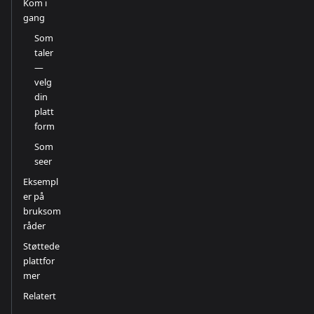
Kom i
gang
Som
taler
—
velg
din
platt
form
Som
seer
Eksempl
er på
bruksom
råder
Støttede
plattfor
mer
Relatert