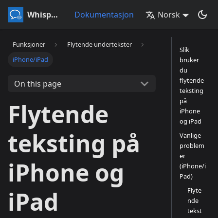
Whisperr
Dokumentasjon
Norsk
Funksjoner
Flytende undertekster
Slik
iPhone/iPad
bruker
du
flytende
On this page
teksting
på
Flytende
iPhone
og iPad
teksting på
Vanlige
problem
er
iPhone og
(iPhone/i
Pad)
Flyte
iPad
nde
tekst