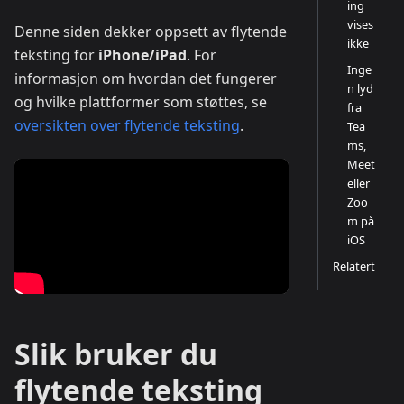
ing
vises
Denne siden dekker oppsett av flytende
ikke
teksting for
iPhone/iPad
. For
Inge
informasjon om hvordan det fungerer
n lyd
og hvilke plattformer som støttes, se
fra
oversikten over flytende teksting
.
Tea
ms,
Meet
eller
Zoo
m på
iOS
Relatert
Slik bruker du
flytende teksting