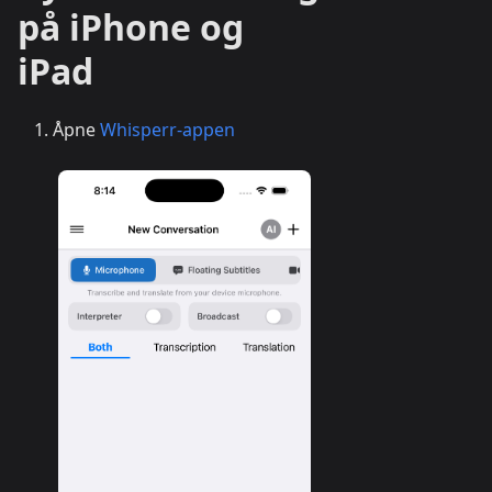
på iPhone og
iPad
Åpne
Whisperr-appen