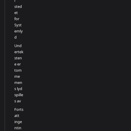
i
sted
et
for
Syst
emly
d
Und
ertek
sten
e er
tom
me
men
s lyd
spille
s av
Forts
att
inge
ntin