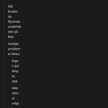
Slik
bruker
du
flytende
undertek
ster på
Mac
Vanlige
problem
er (Mac)
Inge
n lyd
fang
es
opp
Mikr
ofon
er
valgt