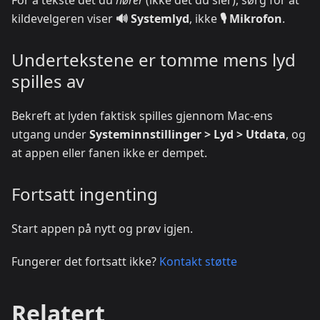
For å tekste det du
hører
(ikke det du sier), sørg for at
kildevelgeren viser
🔊 Systemlyd
, ikke
🎙️ Mikrofon
.
Undertekstene er tomme mens lyd
spilles av
Bekreft at lyden faktisk spilles gjennom Mac-ens
utgang under
Systeminnstillinger > Lyd > Utdata
, og
at appen eller fanen ikke er dempet.
Fortsatt ingenting
Start appen på nytt og prøv igjen.
Fungerer det fortsatt ikke?
Kontakt støtte
Relatert