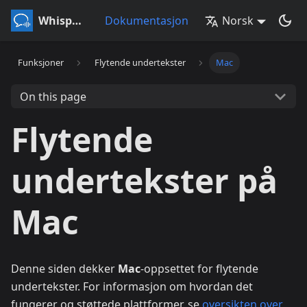
Whisperr
Dokumentasjon
Norsk
Funksjoner
Flytende undertekster
Mac
On this page
Flytende
undertekster på
Mac
Denne siden dekker
Mac
-oppsettet for flytende
undertekster. For informasjon om hvordan det
fungerer og støttede plattformer, se
oversikten over