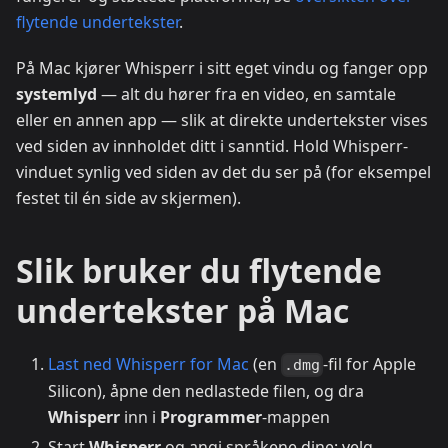
flytende undertekster
.
På Mac kjører Whisperr i sitt eget vindu og fanger opp
systemlyd
— alt du hører fra en video, en samtale
eller en annen app — slik at direkte undertekster vises
ved siden av innholdet ditt i sanntid. Hold Whisperr-
vinduet synlig ved siden av det du ser på (for eksempel
festet til én side av skjermen).
Slik bruker du flytende
undertekster på Mac
Last ned Whisperr for Mac
(en
-fil for Apple
.dmg
Silicon), åpne den nedlastede filen, og dra
Whisperr
inn i
Programmer
-mappen
Start
Whisperr
og angi språkene dine: velg