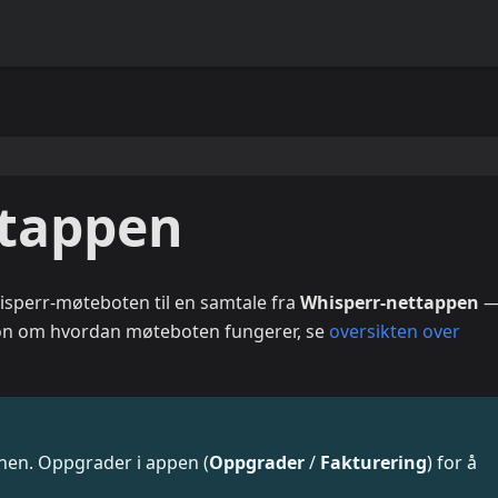
ttappen
sperr-møteboten til en samtale fra
Whisperr-nettappen
jon om hvordan møteboten fungerer, se
oversikten over
anen. Oppgrader i appen (
Oppgrader
/
Fakturering
) for å