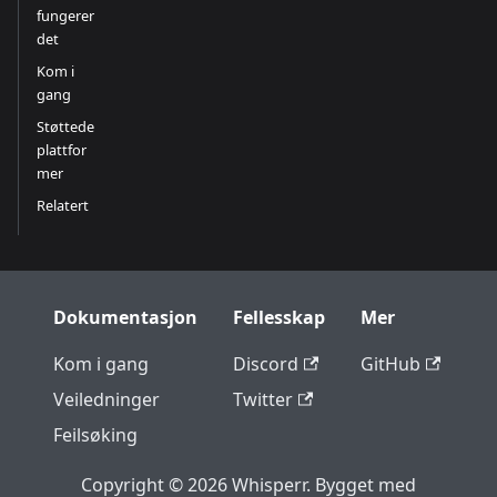
fungerer
det
Kom i
gang
Støttede
plattfor
mer
Relatert
Dokumentasjon
Fellesskap
Mer
Kom i gang
Discord
GitHub
Veiledninger
Twitter
Feilsøking
Copyright © 2026 Whisperr. Bygget med