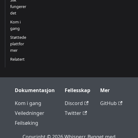
Slik
fungerer
det
Kom i
gang
Støttede
plattfor
mer
Relatert
Dokumentasjon
Fellesskap
Mer
Kom i gang
Discord
GitHub
Veiledninger
Twitter
Feilsøking
Copyright © 2026 Whisperr. Bygget med