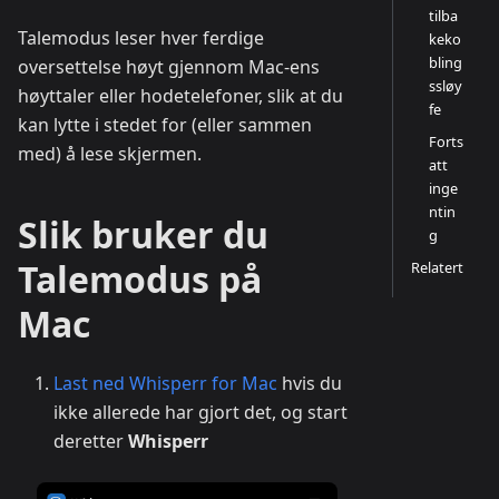
tilba
Talemodus leser hver ferdige
keko
bling
oversettelse høyt gjennom Mac-ens
ssløy
høyttaler eller hodetelefoner, slik at du
fe
kan lytte i stedet for (eller sammen
Forts
med) å lese skjermen.
att
inge
ntin
Slik bruker du
g
Talemodus på
Relatert
Mac
Last ned Whisperr for Mac
hvis du
ikke allerede har gjort det, og start
deretter
Whisperr