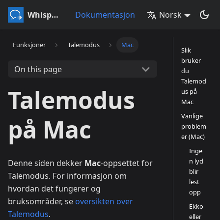
Whisperr
Dokumentasjon
Norsk
Funksjoner
Talemodus
Mac
Slik
bruker
On this page
du
Talemod
Talemodus
us på
Mac
Vanlige
på Mac
problem
er (Mac)
Inge
n lyd
Denne siden dekker
Mac
-oppsettet for
blir
Talemodus. For informasjon om
lest
hvordan det fungerer og
opp
bruksområder, se
oversikten over
Ekko
Talemodus
.
eller