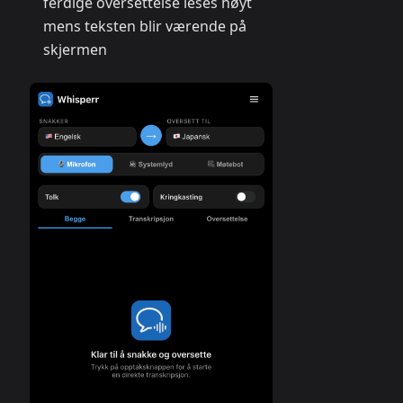
ferdige oversettelse leses høyt
mens teksten blir værende på
skjermen