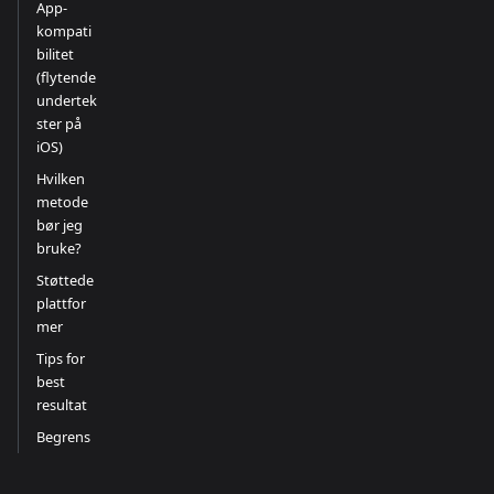
App-
kompati
bilitet
(flytende
undertek
ster på
iOS)
Hvilken
metode
bør jeg
bruke?
Støttede
plattfor
mer
Tips for
best
resultat
Begrens
ninger
Relatert