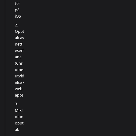
ter
på
iOS
2.
Oppt
ak av
nettl
eserf
ane
(Chr
ome-
utvid
else /
web
app)
3.
Mikr
ofon
oppt
ak