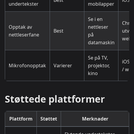
Best
iOS
undertekster
mobilapper
Se i en
Chro
Opptak av
nettleser
Best
utvid
nettleserfane
på
web
datamaskin
Se på TV,
iOS /
Mikrofonopptak
Varierer
projektor,
/ we
kino
Støttede plattformer
Plattform
Støttet
Merknader