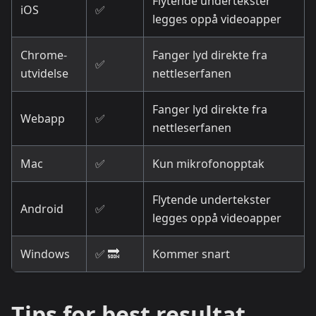
Flytende undertekster
iOS
✅
legges oppå videoapper
Chrome-
Fanger lyd direkte fra
✅
utvidelse
nettleserfanen
Fanger lyd direkte fra
Webapp
✅
nettleserfanen
Mac
✅
Kun mikrofonopptak
Flytende undertekster
Android
✅
legges oppå videoapper
Windows
✅ 🔜
Kommer snart
Tips for best resultat