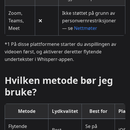
Zoom,
Ikke støttet på grunn av
Teams,
❌
personvernrestriksjoner
Meet
— se
Nettmøter
*1 På disse plattformene starter du avspillingen av
videoen først, og aktiverer deretter flytende
undertekster i Whisperr-appen.
Hvilken metode bør jeg
bruke?
Metode
Lydkvalitet
Best for
Plat
Flytende
Se på