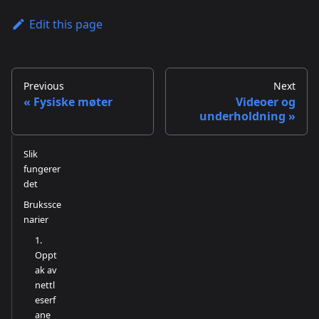
Edit this page
Previous
Next
Fysiske møter
Videoer og
underholdning
Slik
fungerer
det
Brukssce
narier
1.
Oppt
ak av
nettl
eserf
ane