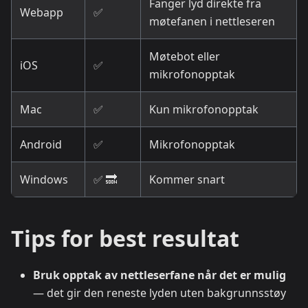
Fanger lyd direkte fra
Webapp
✅
møtefanen i nettleseren
Møtebot eller
iOS
✅
mikrofonopptak
Mac
✅
Kun mikrofonopptak
Android
✅
Mikrofonopptak
Windows
✅ 🔜
Kommer snart
Tips for best resultat
Bruk opptak av nettleserfane når det er mulig
— det gir den reneste lyden uten bakgrunnsstøy