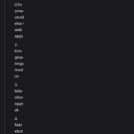
(Chr
ome-
utvid
else /
web
app)
2.
Krin
gkas
tings
mod
us
3.
Mikr
ofon
oppt
ak
4.
Møt
ebot