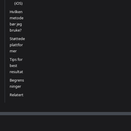
(iOS)
Hvilken
metode
bør jeg
bruke?
Støttede
plattfor
mer
Tips for
best
resultat
Begrens
ninger
Relatert
Dokumentasjon
Fellesskap
Mer