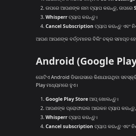
ଉପରେ ଆପଣଙ୍କ ନାମ ଟ୍ୟାପ କରନ୍ତୁ, ତାପରେ
Whisperr
ଟ୍ୟାପ କରନ୍ତୁ।
Cancel Subscription
ଟ୍ୟାପ କରନ୍ତୁ ଏବଂ ନି
ଆପଣ ଆପଣଙ୍କ ବର୍ତ୍ତମାନର ବିଲିଂ ଚକ୍ର ସମାପ୍ତ ହେ
Android (Google Play
ଗୋଟିଏ Android ଡିଭାଇସରେ କିଣାଯାଇଥିବା ସବସ୍କ୍ରି
Play ମାଧ୍ୟମରେ ହୁଏ।
Google Play Store
ଆପ୍ ଖୋଲନ୍ତୁ।
ଆପଣଙ୍କ ପ୍ରୋଫାଇଲ ଆଇକନ ଟ୍ୟାପ କରନ୍ତୁ
Whisperr
ଟ୍ୟାପ କରନ୍ତୁ।
Cancel subscription
ଟ୍ୟାପ କରନ୍ତୁ ଏବଂ ନି