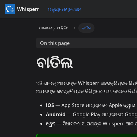
Whisperr
ଡକ୍ୟୁମେଣ୍ଟେସନ
ଆକାଉଣ୍ଟ ଓ ବିଲିଂ
ବାତିଲ
On this page
ବାତିଲ
ଏହି ଗାଇଡ୍ ଆପଣଙ୍କ Whisperr ସବସ୍କ୍ରିପ୍‌ସନ କିପ
ଆପଣଙ୍କ ସବସ୍କ୍ରିପ୍‌ସନ କିଣିଥିଲେ ତାହା ଉପରେ ନିର୍
iOS
— App Store ମାଧ୍ୟମରେ Apple ଦ୍ୱାରା 
Android
— Google Play ମାଧ୍ୟମରେ Google
ୱେବ
— ସିଧାସଳଖ ଆପଣଙ୍କ Whisperr ଆକାଉଣ୍ଟ