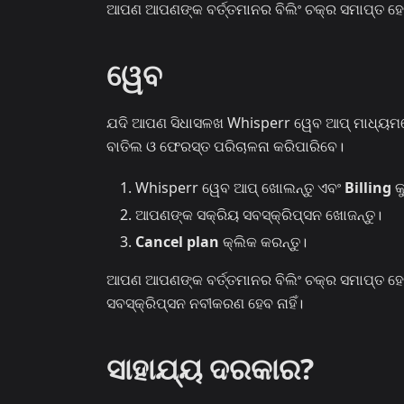
ଆପଣ ଆପଣଙ୍କ ବର୍ତ୍ତମାନର ବିଲିଂ ଚକ୍ର ସମାପ୍ତ ହେ
ୱେବ
ଯଦି ଆପଣ ସିଧାସଳଖ Whisperr ୱେବ ଆପ୍ ମାଧ୍ୟମରେ
ବାତିଲ ଓ ଫେରସ୍ତ ପରିଚାଳନା କରିପାରିବେ।
Whisperr ୱେବ ଆପ୍ ଖୋଲନ୍ତୁ ଏବଂ
Billing
କ
ଆପଣଙ୍କ ସକ୍ରିୟ ସବସ୍କ୍ରିପ୍‌ସନ ଖୋଜନ୍ତୁ।
Cancel plan
କ୍ଲିକ କରନ୍ତୁ।
ଆପଣ ଆପଣଙ୍କ ବର୍ତ୍ତମାନର ବିଲିଂ ଚକ୍ର ସମାପ୍ତ ହେବ
ସବସ୍କ୍ରିପ୍‌ସନ ନବୀକରଣ ହେବ ନାହିଁ।
ସାହାଯ୍ୟ ଦରକାର?