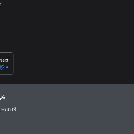
େ
Next
୍ତ
ିକ
tHub