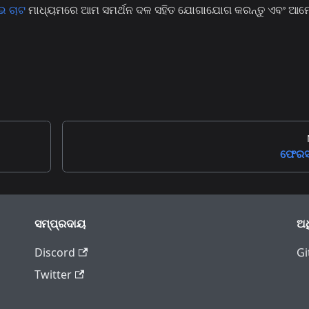
ଭ ଚାଟ
ମାଧ୍ୟମରେ ଆମ ସମର୍ଥନ ଦଳ ସହିତ ଯୋଗାଯୋଗ କରନ୍ତୁ ଏବଂ ଆମ
ଫେରସ
ସମ୍ପ୍ରଦାୟ
ଅଧ
Discord
Gi
Twitter