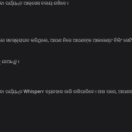
ବା ପର୍ଯ୍ୟନ୍ତ ଆକ୍ସେସ ବଜାୟ ରଖିବେ।
 ସବସ୍କ୍ରାଇବ କରିଥିଲେ, ଆପଣ ନିଜେ ଆପଣଙ୍କ ଆକାଉଣ୍ଟ ବିଲିଂ ସେଟି
ୁ ଯାଆନ୍ତୁ।
ା ପର୍ଯ୍ୟନ୍ତ Whisperr ବ୍ୟବହାର ଜାରି ରଖିପାରିବେ। ତାହା ପରେ, ଆପଣ