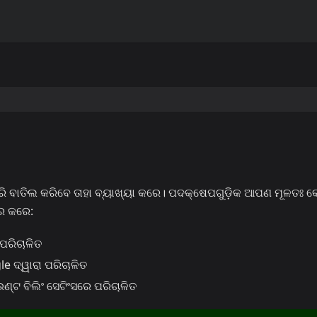
ରି ବାତିଲ କରିବେ ତାହା ବ୍ୟାଖ୍ୟା କରେ। ପଦକ୍ଷେପଗୁଡ଼ିକ ଆପଣ ମୂଳତଃ କେ
ଭର କରେ:
ପରିଚାଳିତ
 ଦ୍ୱାରା ପରିଚାଳିତ
 ବିଲିଂ ସେଟିଂସରେ ପରିଚାଳିତ