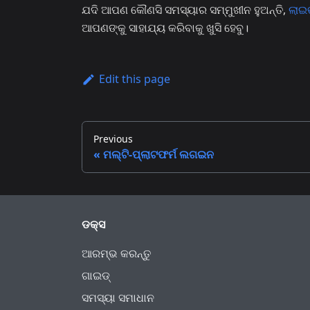
ଯଦି ଆପଣ କୌଣସି ସମସ୍ୟାର ସମ୍ମୁଖୀନ ହୁଅନ୍ତି,
ଲାଇ
ଆପଣଙ୍କୁ ସାହାଯ୍ୟ କରିବାକୁ ଖୁସି ହେବୁ।
Edit this page
Previous
ମଲ୍ଟି-ପ୍ଲାଟଫର୍ମ ଲଗଇନ
ଡକ୍ସ
ଆରମ୍ଭ କରନ୍ତୁ
ଗାଇଡ୍
ସମସ୍ୟା ସମାଧାନ