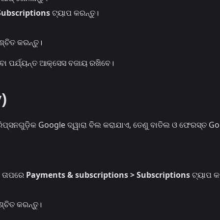
Subscriptions
ଟ୍ୟାପ କରନ୍ତୁ।
ଶ୍ଚିତ କରନ୍ତୁ।
ବା ପର୍ଯ୍ୟନ୍ତ ଆକ୍ସେସ ବଜାୟ ରଖିବେ।
)
ପ୍‌ସନଗୁଡ଼ିକ Google ଦ୍ୱାରା ବିଲ କରାଯାଏ, ତେଣୁ ବାତିଲ ଓ ଫେରସ୍ତ G
, ତାପରେ
Payments & subscriptions > Subscriptions
ଟ୍ୟାପ କର
ଶ୍ଚିତ କରନ୍ତୁ।