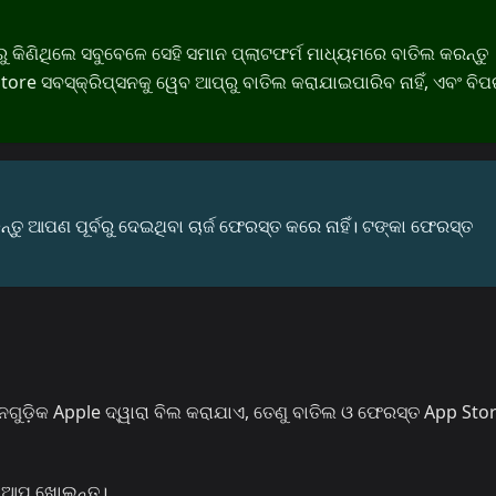
 କିଣିଥିଲେ ସବୁବେଳେ ସେହି ସମାନ ପ୍ଲାଟଫର୍ମ ମାଧ୍ୟମରେ ବାତିଲ କରନ୍ତୁ
re ସବସ୍କ୍ରିପ୍‌ସନକୁ ୱେବ ଆପ୍‌ରୁ ବାତିଲ କରାଯାଇପାରିବ ନାହିଁ, ଏବଂ ବି
ୁ ଆପଣ ପୂର୍ବରୁ ଦେଇଥିବା ଚାର୍ଜ ଫେରସ୍ତ କରେ ନାହିଁ। ଟଙ୍କା ଫେରସ୍ତ
ସନଗୁଡ଼ିକ Apple ଦ୍ୱାରା ବିଲ କରାଯାଏ, ତେଣୁ ବାତିଲ ଓ ଫେରସ୍ତ App Sto
ଆପ୍ ଖୋଲନ୍ତୁ।