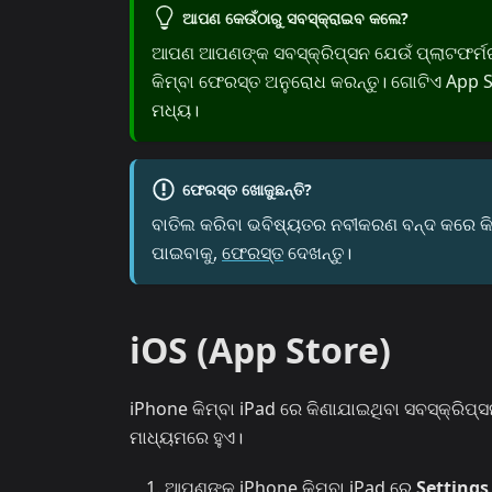
ଆପଣ କେଉଁଠାରୁ ସବସ୍କ୍ରାଇବ କଲେ?
ଆପଣ ଆପଣଙ୍କ ସବସ୍କ୍ରିପ୍‌ସନ ଯେଉଁ ପ୍ଲାଟଫର୍ମରୁ
କିମ୍ବା ଫେରସ୍ତ ଅନୁରୋଧ କରନ୍ତୁ। ଗୋଟିଏ App Sto
ମଧ୍ୟ।
ଫେରସ୍ତ ଖୋଜୁଛନ୍ତି?
ବାତିଲ କରିବା ଭବିଷ୍ୟତର ନବୀକରଣ ବନ୍ଦ କରେ କିନ୍ତ
ପାଇବାକୁ,
ଫେରସ୍ତ
ଦେଖନ୍ତୁ।
iOS (App Store)
iPhone କିମ୍ବା iPad ରେ କିଣାଯାଇଥିବା ସବସ୍କ୍ରିପ୍‌
ମାଧ୍ୟମରେ ହୁଏ।
ଆପଣଙ୍କ iPhone କିମ୍ବା iPad ରେ
Settings