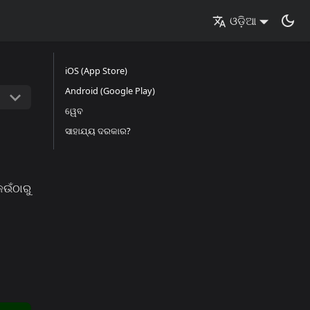
ଓଡ଼ିଆ
iOS (App Store)
Android (Google Play)
ୱେବ
ସାହାଯ୍ୟ ଦରକାର?
ଉଁଠାରୁ