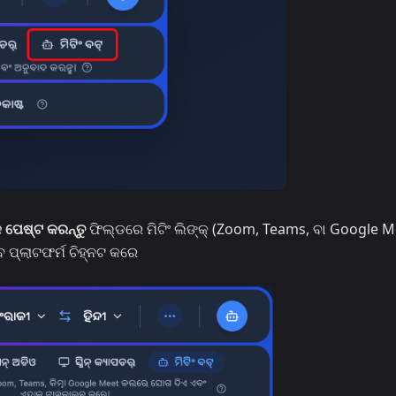
 ପେଷ୍ଟ କରନ୍ତୁ
ଫିଲ୍ଡରେ ମିଟିଂ ଲିଙ୍କ୍ (Zoom, Teams, ବା Google M
 ପ୍ଲାଟଫର୍ମ ଚିହ୍ନଟ କରେ