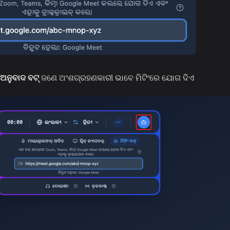
ଅନୁବାଦ ବଟ୍
ଜଣେ ଅଂଶଗ୍ରହଣକାରୀ ଭାବେ ମିଟିଂରେ ଯୋଗ ଦିଏ