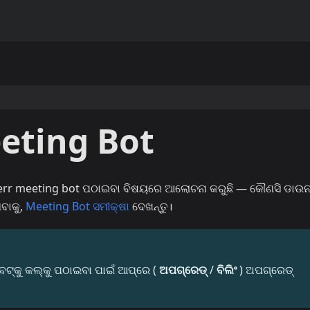
eeting Bot
perr meeting bot ପଠାଇବା ବିଷୟରେ ଆଲୋଚନା କରୁଛି — କୌଣସି ଡାଉ
ବାକୁ,
Meeting Bot ସମୀକ୍ଷା
ଦେଖନ୍ତୁ।
ଟ୍‌କୁ କଲ୍‌କୁ ପଠାଇବା ପାଇଁ ଆପ୍‌ରେ (
ଅପଗ୍ରେଡ୍
/
ବିଲିଂ
) ଅପଗ୍ରେଡ୍