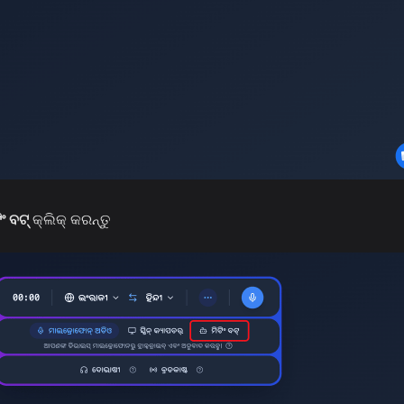
ିଂ ବଟ୍
କ୍ଲିକ୍ କରନ୍ତୁ