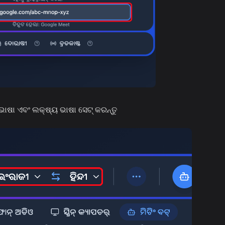
ାଷା ଏବଂ ଲକ୍ଷ୍ୟ ଭାଷା ସେଟ୍ କରନ୍ତୁ