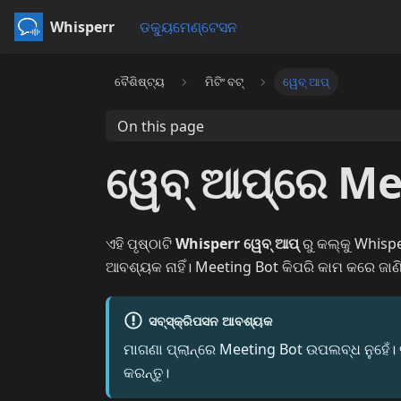
Whisperr
ଡକ୍ୟୁମେଣ୍ଟେସନ
ବୈଶିଷ୍ଟ୍ୟ
ମିଟିଂ ବଟ୍
ୱେବ୍ ଆପ୍
On this page
ୱେବ୍ ଆପ୍‌ରେ M
ଏହି ପୃଷ୍ଠାଟି
Whisperr ୱେବ୍ ଆପ୍
ରୁ କଲ୍‌କୁ Whis
ଆବଶ୍ୟକ ନାହିଁ। Meeting Bot କିପରି କାମ କରେ ଜାଣି
ସବ୍‌ସ୍କ୍ରିପସନ ଆବଶ୍ୟକ
ମାଗଣା ପ୍ଲାନ୍‌ରେ Meeting Bot ଉପଲବ୍ଧ ନୁହେଁ। ବ
କରନ୍ତୁ।