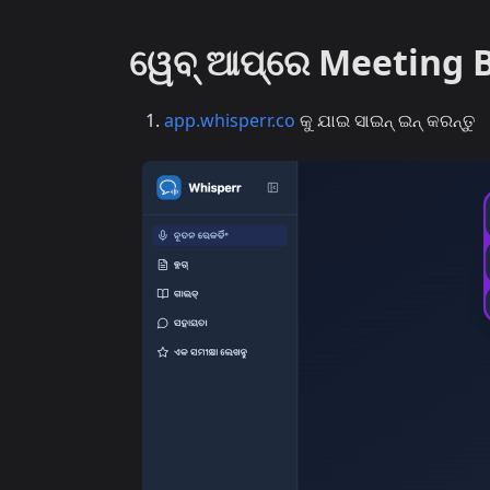
ୱେବ୍ ଆପ୍‌ରେ Meeting B
app.whisperr.co
କୁ ଯାଇ ସାଇନ୍ ଇନ୍ କରନ୍ତୁ