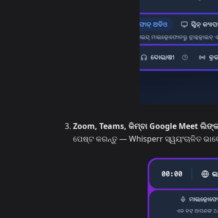
Zoom, Teams, କିମ୍ବା Google Meet ଲିଙ୍କ
ପେଷ୍ଟ କରନ୍ତୁ — Whisperr ସ୍ୱୟଂଚାଳିତ ଭାବେ