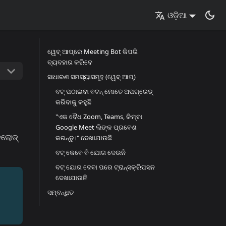
ଓଡ଼ିଆ
ୱେବ୍ ଆପ୍‌ରେ Meeting Bot କିପରି
ବ୍ୟବହାର କରିବେ
ସାଧାରଣ ସମସ୍ୟାସମୂହ (ୱେବ୍ ଆପ୍)
ବଟ୍ ପଠାଇବା ବଟନ୍ ମୋତେ ଅପଗ୍ରେଡ୍
କରିବାକୁ କହୁଛି
"ଏକ ବୈଧ Zoom, Teams, କିମ୍ବା
Google Meet ଲିଙ୍କ ପ୍ରବେଶ
ନଲୋଡ୍
କରନ୍ତୁ।" ଦେଖାଯାଉଛି
ବଟ୍ କେବେ ବି ଯୋଗ ଦେଉନି
ବଟ୍ ଯୋଗ ଦେବା ପରେ ଟ୍ରାନ୍ସକ୍ରିପସନ
ଦେଖାଯାଉନି
ସମ୍ବନ୍ଧିତ