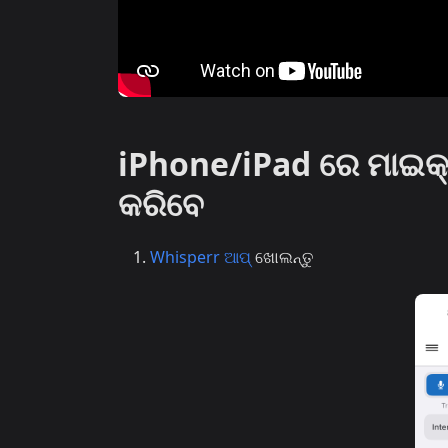
iPhone/iPad ରେ ମାଇକ୍
କରିବେ
Whisperr ଆପ୍
ଖୋଲନ୍ତୁ