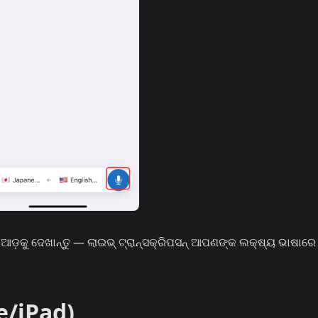
ା ଆଡ଼କୁ ଦେଖାନ୍ତୁ — ଲାଇଭ୍ ଟ୍ରାନ୍ସକ୍ରିପସନ୍ ଆପଣଙ୍କ ଲକ୍ଷ୍ୟ ଭାଷାରେ
e/iPad)