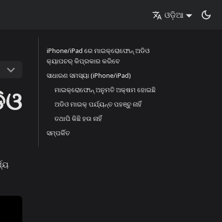
ଓଡ଼ିଆ
iPhone/iPad ରେ ମାଇକ୍ରୋଫୋନ୍ ଅଡିଓ
କ୍ୟାପଚର୍ କିପ୍ରକାର କରିବେ
ସାଧାରଣ ସମସ୍ୟା (iPhone/iPad)
ିଓ
ମାଇକ୍ରୋଫୋନ୍ ଅନୁମତି ଅକ୍ଷମ ହୋଇଛି
ଅଡିଓ ମାଇକ୍‌ ପର୍ଯ୍ୟନ୍ତ ପହଞ୍ଚୁ ନାହିଁ
ତଥାପି କିଛି ହଉ ନାହିଁ
ସମ୍ପର୍କିତ
ଯ୍ୟ