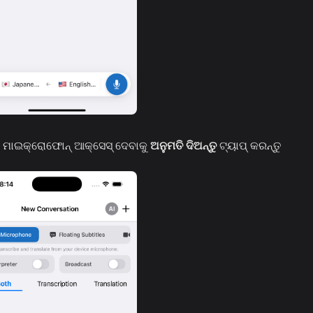
େ ମାଇକ୍ରୋଫୋନ୍ ଆକ୍ସେସ୍ ଦେବାକୁ
ଅନୁମତି ଦିଅନ୍ତୁ
ଟ୍ୟାପ୍ କରନ୍ତୁ