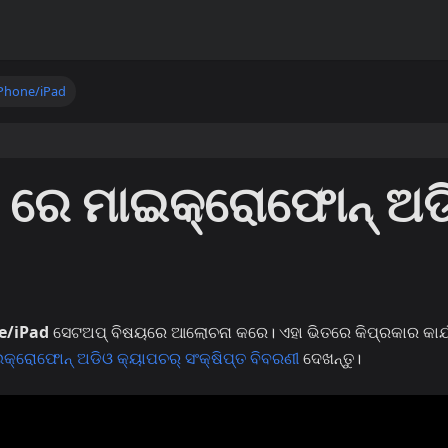
Phone/iPad
 ରେ ମାଇକ୍ରୋଫୋନ୍ ଅଡ
e/iPad
ସେଟଅପ୍ ବିଷୟରେ ଆଲୋଚନା କରେ। ଏହା ଭିତରେ କିପ୍ରକାର କାର୍
କ୍ରୋଫୋନ୍ ଅଡିଓ କ୍ୟାପଚର୍ ସଂକ୍ଷିପ୍ତ ବିବରଣୀ
ଦେଖନ୍ତୁ।