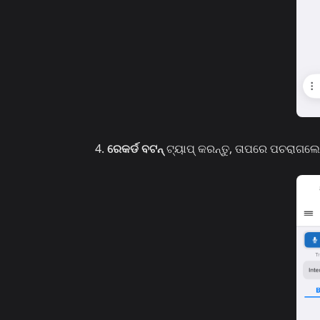
ରେକର୍ଡ ବଟନ୍
ଟ୍ୟାପ୍ କରନ୍ତୁ, ତାପରେ ପଚରାଗଲ