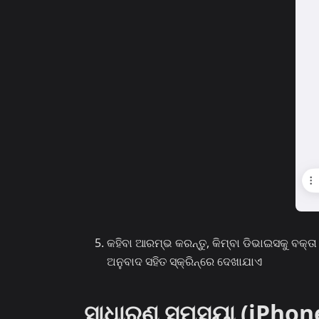
କହିବା ଆରମ୍ଭ କରନ୍ତୁ, କିମ୍ବା ଡିଭାଇସକୁ ବକ୍ତ
ଅନୁବାଦ ସହିତ ସ୍କ୍ରିନ୍‌ରେ ଦେଖାଯାଏ
ସାଧାରଣ ସମସ୍ୟା (iPhon