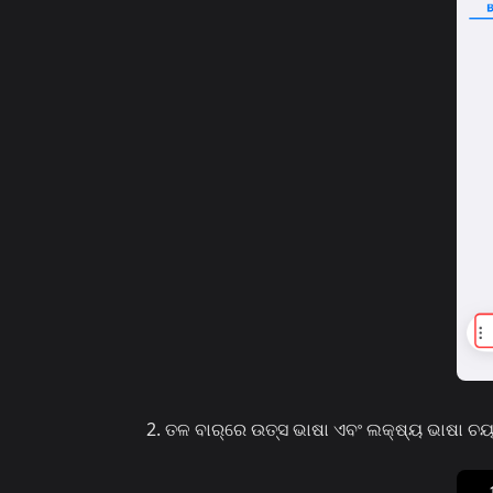
ତଳ ବାର୍‌ରେ ଉତ୍ସ ଭାଷା ଏବଂ ଲକ୍ଷ୍ୟ ଭାଷା ଚୟ