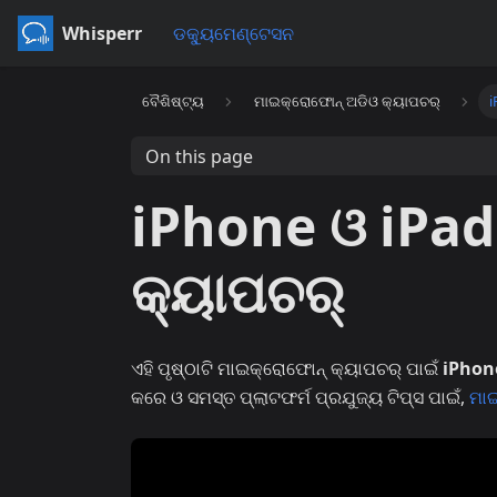
Whisperr
ଡକ୍ୟୁମେଣ୍ଟେସନ
ବୈଶିଷ୍ଟ୍ୟ
ମାଇକ୍ରୋଫୋନ୍ ଅଡିଓ କ୍ୟାପଚର୍
i
On this page
iPhone ଓ iPad
କ୍ୟାପଚର୍
ଏହି ପୃଷ୍ଠାଟି ମାଇକ୍ରୋଫୋନ୍ କ୍ୟାପଚର୍ ପାଇଁ
iPhon
କରେ ଓ ସମସ୍ତ ପ୍ଲାଟଫର୍ମ ପ୍ରଯୁଜ୍ୟ ଟିପ୍ସ ପାଇଁ,
ମାଇ