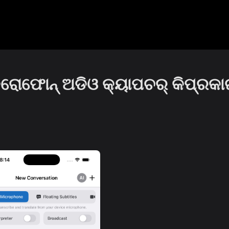
ରୋଫୋନ୍ ଅଡିଓ କ୍ୟାପଚର୍ କିପ୍ରକା