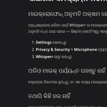
ମାଇକ୍ରୋଫୋନ୍ ଅନୁମତି ଅକ୍ଷମ ହ
ଟ୍ରାନ୍ସକ୍ରାଇବ୍ କରିବା ପାଇଁ Whisperr ର ମାଇକ୍ରୋଫୋ
ଅନୁମତି ବନ୍ଦ ଥାଇ ପାରେ — ସିଷ୍ଟମ୍ ସେଟ୍ଟିଂସ୍‌ରୁ ଏହା
Settings
ଖୋଲନ୍ତୁ
Privacy & Security > Microphone
ଟ୍ୟାପ
Whisperr
ଚାଲୁ କରନ୍ତୁ
ଅଡିଓ ମାଇକ୍‌ ପର୍ଯ୍ୟନ୍ତ ପହଞ୍ଚୁ ନାହିଁ
ବକ୍ତାଙ୍କ ନିକଟତର ହୁଅନ୍ତୁ, ବା ଏକ ବାହ୍ୟ ମାଇକ୍ରୋ
ତଥାପି କିଛି ହଉ ନାହିଁ