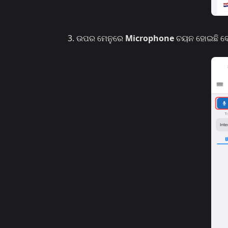
ଉପର ମେନୁରେ
Microphone
ଚୟନ ହୋଇଛି ବୋଲ