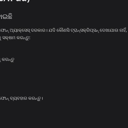
ୋଇଛି
ନ୍ ଅ୍ୟାକ୍ସେସ୍ ଦରକାର। ଯଦି କୌଣସି ଟ୍ରାନ୍ସକ୍ରିପ୍ସନ୍ ଦେଖାଯାଉ ନାହିଁ,
କୁ ସକ୍ଷମ କରନ୍ତୁ:
୍ କରନ୍ତୁ
ଫୋନ୍ ବ୍ୟବହାର କରନ୍ତୁ।