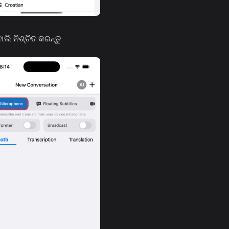
ି ନିଶ୍ଚିତ କରନ୍ତୁ