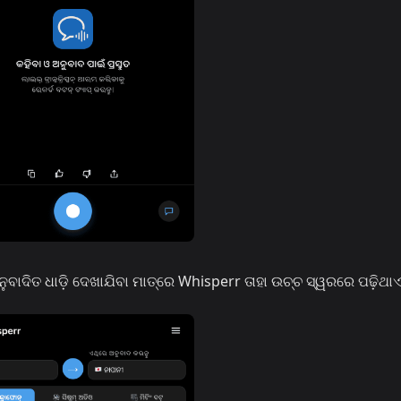
ବାଦିତ ଧାଡ଼ି ଦେଖାଯିବା ମାତ୍ରେ Whisperr ତାହା ଉଚ୍ଚ ସ୍ୱରରେ ପଢ଼ିଥା