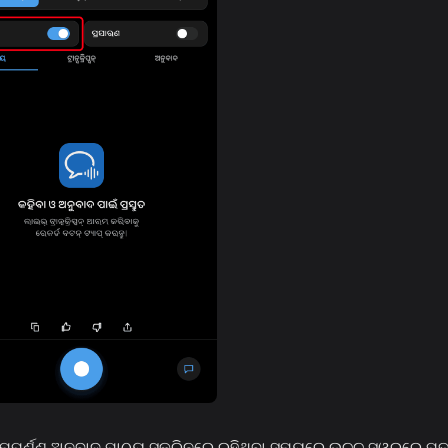
ମ୍ପୂର୍ଣ୍ଣ ଅନୁବାଦ ପାଠ୍ୟ ସ୍କ୍ରିନରେ ରହିଥିବା ସମୟରେ ଉଚ୍ଚ ସ୍ୱରରେ ପଢ