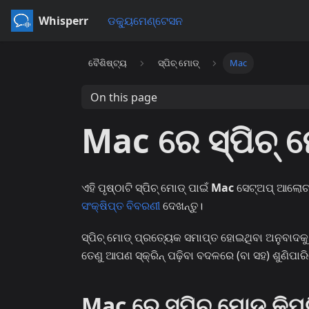
Whisperr
ଡକ୍ୟୁମେଣ୍ଟେସନ
ବୈଶିଷ୍ଟ୍ୟ
ସ୍ପିଚ୍ ମୋଡ୍
Mac
On this page
Mac ରେ ସ୍ପିଚ୍ 
ଏହି ପୃଷ୍ଠାଟି ସ୍ପିଚ୍ ମୋଡ୍ ପାଇଁ
Mac
ସେଟ୍‌ଅପ୍ ଆଲୋଚନ
ସଂକ୍ଷିପ୍ତ ବିବରଣୀ
ଦେଖନ୍ତୁ।
ସ୍ପିଚ୍ ମୋଡ୍ ପ୍ରତ୍ୟେକ ସମାପ୍ତ ହୋଇଥିବା ଅନୁବାଦକ
ତେଣୁ ଆପଣ ସ୍କ୍ରିନ୍ ପଢ଼ିବା ବଦଳରେ (ବା ସହ) ଶୁଣିପାର
Mac ରେ ସ୍ପିଚ୍ ମୋଡ୍ କିପ