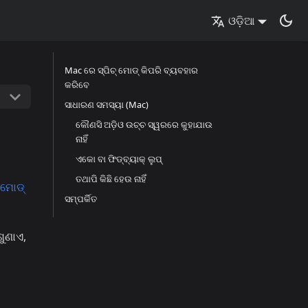
ଓଡ଼ିଆ
Mac ରେ ସ୍ପିଚ୍ ମୋଡ୍ କିପରି ବ୍ୟବହାର
କରିବେ
ସାଧାରଣ ସମସ୍ୟା (Mac)
କୌଣସି ଅଡ଼ିଓ ଉଚ୍ଚ ସ୍ୱରରେ କୁହାଯାଉ
ନାହିଁ
ଏକୋ ବା ଫିଡ୍‌ବ୍ୟାକ୍ ଲୁପ୍
ତଥାପି କିଛି ହେଉ ନାହିଁ
୍ ମୋଡ୍
ସମ୍ପର୍କିତ
ୁଣାଏ,