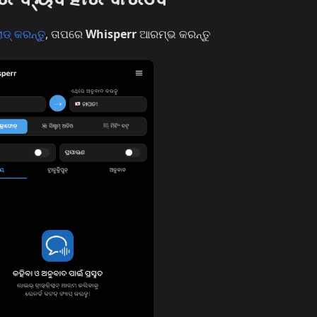
୍ କରନ୍ତୁ
, ତାପରେ
Whisperr
ଆରମ୍ଭ କରନ୍ତୁ