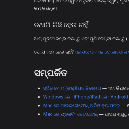
ଯଦି Whisperr ର ସ୍ୱର ଅନୁବାଦ ମାଇକ୍ ଦ୍ୱାରା ପୁଣି
କମ୍ କରନ୍ତୁ।
ତଥାପି କିଛି ହେଉ ନାହିଁ
ଆପ୍ ପୁନଃଆରମ୍ଭ କରନ୍ତୁ ଏବଂ ପୁଣି ଚେଷ୍ଟା କରନ୍ତୁ।
ତଥାପି କାମ ହେଉ ନାହିଁ?
ସହାୟତା ଦଳ ସହ ଯୋଗାଯୋଗ କ
ସମ୍ପର୍କିତ
ସ୍ପିଚ୍ ମୋଡ୍ (ସଂକ୍ଷିପ୍ତ ବିବରଣୀ)
— ଏହା କିପ୍ରକ
Windows ରେ
·
iPhone/iPad ରେ
·
Android
Mac ରେ ମାଇକ୍ରୋଫୋନ୍ ଅଡିଓ କ୍ୟାପଚର୍
— Wh
Mac ରେ ଫ୍ଲୋଟିଂ ସବ୍‌ଟାଇଟଲ୍
— ଆପଣ ଶୁଣୁଥିବା