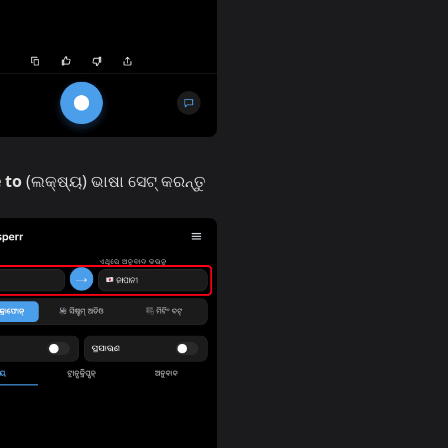
 to
(ଲକ୍ଷ୍ୟ) ଭାଷା ସେଟ୍ କରନ୍ତୁ