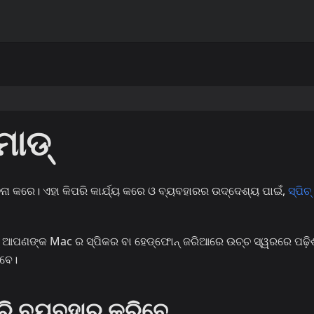
ମୋଡ୍
ା କରେ। ଏହା କିପରି କାର୍ଯ୍ୟ କରେ ଓ ବ୍ୟବହାରର ଉଦ୍ଦେଶ୍ୟ ପାଇଁ,
ସ୍ପିଚ
ୁ ଆପଣଙ୍କ Mac ର ସ୍ପିକର ବା ହେଡ୍‌ଫୋନ୍ ଜରିଆରେ ଉଚ୍ଚ ସ୍ୱରରେ ପଢ଼ିଶ
ିବେ।
ରି ବ୍ୟବହାର କରିବେ