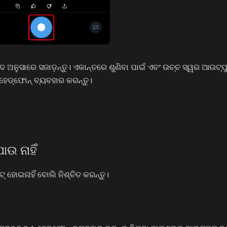
ନୁସାରେ ସଜାଡ଼ନ୍ତୁ। ଏକାନ୍ତରେ ଶୁଣିବା ପାଇଁ ଏବଂ ଉଚ୍ଚ ସ୍ୱର ଆଉଟ୍‌ପୁଟ
ହେଡ୍‌ଫୋନ୍ ବ୍ୟବହାର କରନ୍ତୁ।
ଉ ନାହିଁ
ହୋଇନାହିଁ ବୋଲି ନିଶ୍ଚିତ କରନ୍ତୁ।