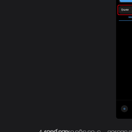
ରେକର୍ଡ ବଟନ
ରେ କ୍ଲିକ୍ କରନ୍ତୁ — ପ୍ରତ୍ୟେକ ସ