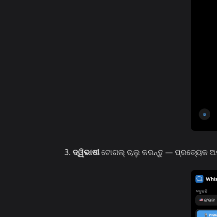
ଦ୍ୱିଭାଷୀ
ଟୋଗଲ୍ ଚାଲୁ କରନ୍ତୁ — ପ୍ରତ୍ୟେକ ଅନୁ