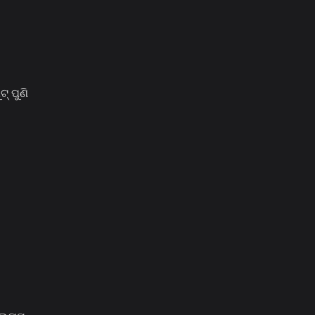
୍ ପୁଣି