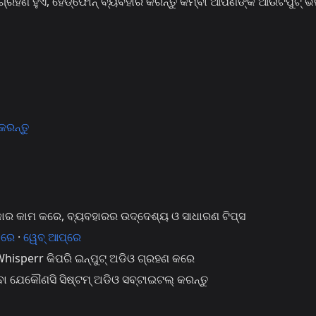
 ଗ୍ରହଣ ହୁଏ, ହେଡ୍‌ଫୋନ୍ ବ୍ୟବହାର କରନ୍ତୁ କିମ୍ବା ଆପଣଙ୍କ ଆଉଟପୁଟ୍ ଭଲ
ରନ୍ତୁ
ାର କାମ କରେ, ବ୍ୟବହାରର ଉଦ୍ଦେଶ୍ୟ ଓ ସାଧାରଣ ଟିପ୍ସ
 ରେ
·
ୱେବ୍ ଆପ୍‌ରେ
isperr କିପରି ଇନ୍‌ପୁଟ୍ ଅଡିଓ ଗ୍ରହଣ କରେ
 ଯେକୌଣସି ସିଷ୍ଟମ୍ ଅଡିଓ ସବ୍‌ଟାଇଟଲ୍ କରନ୍ତୁ