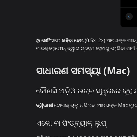
⚙ ସେଟିଂସ
ରେ
କହିବା ବେଗ
(0.5×–2×) ଆପଣଙ୍କ ପସନ୍ଦ ଅ
ମାଇକ୍ରୋଫୋନ୍ ଦ୍ୱାରା ଗ୍ରହଣ ହେବାରୁ ରୋକିବା ପାଇଁ 
ସାଧାରଣ ସମସ୍ୟା (Mac)
କୌଣସି ଅଡ଼ିଓ ଉଚ୍ଚ ସ୍ୱରରେ କୁହାଯା
ଦ୍ୱିଭାଷୀ
ଟୋଗଲ୍ ଚାଲୁ ଅଛି ଏବଂ ଆପଣଙ୍କ Mac ମ୍ୟୁଟ୍ 
ଏକୋ ବା ଫିଡ୍‌ବ୍ୟାକ୍ ଲୁପ୍