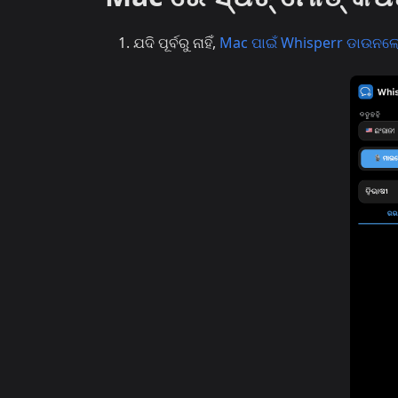
ଯଦି ପୂର୍ବରୁ ନାହିଁ,
Mac ପାଇଁ Whisperr ଡାଉନଲୋଡ