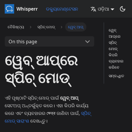
Whisperr
ଡକ୍ୟୁମେଣ୍ଟେସନ
ଓଡ଼ିଆ
ବୈଶିଷ୍ଟ୍ୟ
ସ୍ପିଚ୍ ମୋଡ୍
ୱେବ୍ ଆପ୍
ୱେବ୍
ଆପ୍‌ରେ
On this page
ସ୍ପିଚ୍
ମୋଡ୍
ୱେବ୍ ଆପ୍‌ରେ
କିପରି
ବ୍ୟବହାର
କରିବେ
ସ୍ପିଚ୍ ମୋଡ୍
ସମ୍ବନ୍ଧିତ
ଏହି ପୃଷ୍ଠାଟି ସ୍ପିଚ୍ ମୋଡ୍ ପାଇଁ
ୱେବ୍ ଆପ୍
ସେଟଅପ୍ ଅନ୍ତର୍ଭୁକ୍ତ କରେ। ଏହା କିପରି କାର୍ଯ୍ୟ
କରେ ଏବଂ ବ୍ୟବହାରର ক্ষেত্র ଜାଣିବା ପାଇଁ,
ସ୍ପିଚ୍
ମୋଡ୍ ସାରାଂଶ
ଦେଖନ୍ତୁ।