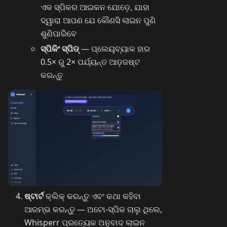
ଏକ ସ୍ପିକର ଆଇକନ ଯୋଡ଼େ, ଯାହା
ଦ୍ୱାରା ଆପଣ ଯେ କୌଣସି ଲାଇନ ପୁଣି
ଶୁଣିପାରିବେ
ସ୍ପିକିଂ ସ୍ପିଡ୍
— ପ୍ଲେୟ଼ବ୍ୟାକ ହାର
0.5× ରୁ 2× ପର୍ଯ୍ୟନ୍ତ ଆଡ଼ଜଷ୍ଟ
କରନ୍ତୁ
ଷ୍ଟାର୍ଟ
କ୍ଲିକ୍ କରନ୍ତୁ ଏବଂ କଥା କହିବା
ଆରମ୍ଭ କରନ୍ତୁ — ଅଟୋ-ସ୍ପିକ ଚାଲୁ ଥିଲେ,
Whisperr ପ୍ରତ୍ୟେକ ଅନୁବାଦ ଲାଇନ