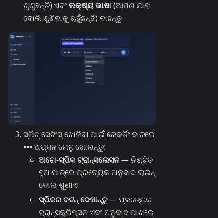
ଶୁଣୁଛନ୍ତି) ଏବଂ
ଲକ୍ଷ୍ୟ ଭାଷା
(ଆପଣ ଯାହା
ବୋଲି ଶୁଣିବାକୁ ଚାହୁଁଛନ୍ତି) ବାଛନ୍ତୁ
ସ୍ପିଚ୍ ସେଟିଂସ୍ ଖୋଜିବା ପାଇଁ ରେକର୍ଡିଂ ବାରରେ
•••
ଅପ୍‌ସନ ମେନୁ ଖୋଲନ୍ତୁ:
ଅଟୋ-ସ୍ପିକ ଟ୍ରାନ୍ସଲେସନ
— ନିଶ୍ଚିତ
ହୁଅ ମାତ୍ରେ ପ୍ରତ୍ୟେକ ଅନୁବାଦ ଲାଇନ୍
ବୋଲି ଶୁଣାଏ
ସ୍ପିକର ବଟନ୍ ଦେଖାନ୍ତୁ
— ପ୍ରତ୍ୟେକ
ଟ୍ରାନ୍ସ‌କ୍ରିପ୍‌ସନ ଏବଂ ଅନୁବାଦ ପାଖରେ