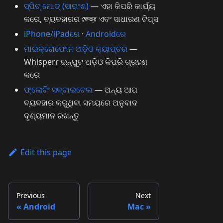
ସ୍ପିଚ୍ ମୋଡ୍ (ସାରାଂଶ)
— ଏହା କିପରି କାର୍ଯ୍ୟ
କରେ, ବ୍ୟବହାରର ক্ষেত্র ଏବଂ ସାଧାରଣ ଟିପ୍ସ
iPhone/iPad‌ରେ
·
Android‌ରେ
ମାଇକ୍ରୋଫୋନ ଅଡ଼ିଓ କ୍ୟାପ୍‌ଚର
—
Whisperr ଇନ୍‌ପୁଟ ଅଡ଼ିଓ କିପରି ଗ୍ରହଣ
କରେ
ଫ୍ଲୋଟିଂ ସବ୍‌ଟାଇଟେଲ
— ଅନ୍ୟ ଆପ
ବ୍ୟବହାର କରୁଥିବା ସମୟରେ ଅନୁବାଦ
ଦୃଶ୍ୟମାନ ରଖନ୍ତୁ
Edit this page
Previous
Next
Android
Mac