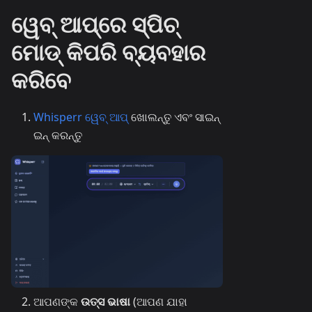
ୱେବ୍ ଆପ୍‌ରେ ସ୍ପିଚ୍
ମୋଡ୍ କିପରି ବ୍ୟବହାର
କରିବେ
Whisperr ୱେବ୍ ଆପ୍
ଖୋଲନ୍ତୁ ଏବଂ ସାଇନ୍
ଇନ୍ କରନ୍ତୁ
ଆପଣଙ୍କ
ଉତ୍ସ ଭାଷା
(ଆପଣ ଯାହା