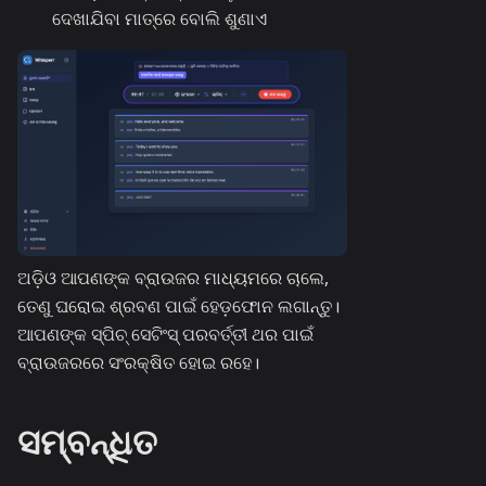
ଦେଖାଯିବା ମାତ୍ରେ ବୋଲି ଶୁଣାଏ
ଅଡ଼ିଓ ଆପଣଙ୍କ ବ୍ରାଉଜର ମାଧ୍ୟମରେ ଚାଲେ,
ତେଣୁ ଘରୋଇ ଶ୍ରବଣ ପାଇଁ ହେଡ଼ଫୋନ ଲଗାନ୍ତୁ।
ଆପଣଙ୍କ ସ୍ପିଚ୍ ସେଟିଂସ୍ ପରବର୍ତ୍ତୀ ଥର ପାଇଁ
ବ୍ରାଉଜରରେ ସଂରକ୍ଷିତ ହୋଇ ରହେ।
ସମ୍ବନ୍ଧିତ