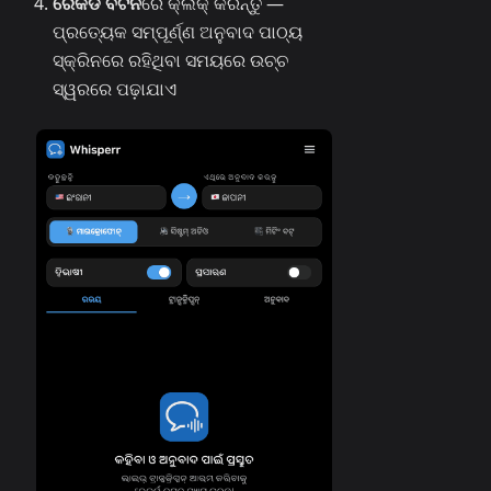
ରେକର୍ଡ ବଟନ
ରେ କ୍ଲିକ୍ କରନ୍ତୁ —
ପ୍ରତ୍ୟେକ ସମ୍ପୂର୍ଣ୍ଣ ଅନୁବାଦ ପାଠ୍ୟ
ସ୍କ୍ରିନରେ ରହିଥିବା ସମୟରେ ଉଚ୍ଚ
ସ୍ୱରରେ ପଢ଼ାଯାଏ