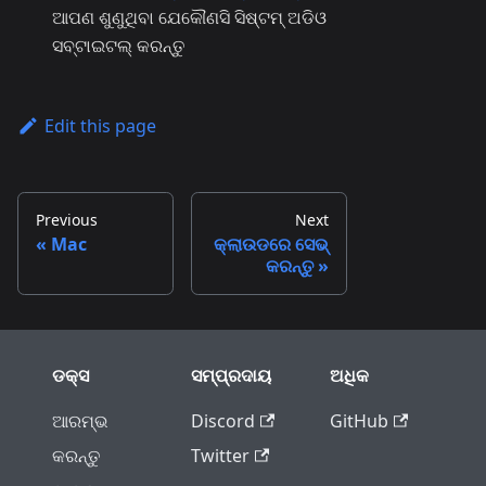
ଆପଣ ଶୁଣୁଥିବା ଯେକୌଣସି ସିଷ୍ଟମ୍ ଅଡିଓ
ସବ୍‌ଟାଇଟଲ୍ କରନ୍ତୁ
Edit this page
Previous
Next
Mac
କ୍ଲାଉଡରେ ସେଭ୍
କରନ୍ତୁ
ଡକ୍ସ
ସମ୍ପ୍ରଦାୟ
ଅଧିକ
ଆରମ୍ଭ
Discord
GitHub
କରନ୍ତୁ
Twitter