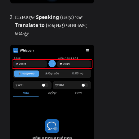
ଆପଣଙ୍କ
Speaking
(ଉତ୍ସ) ଏବଂ
Translate to
(ଲକ୍ଷ୍ୟ) ଭାଷା ସେଟ୍
କରନ୍ତୁ