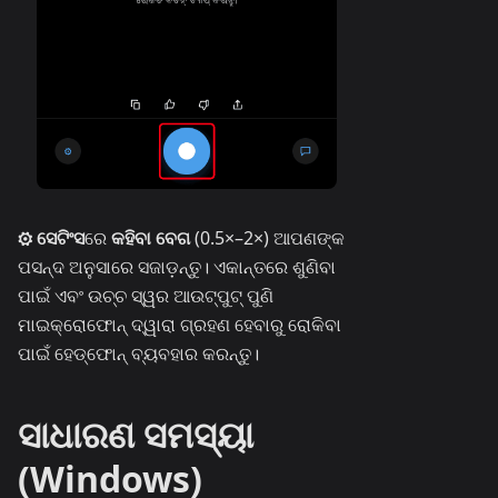
⚙ ସେଟିଂସ
ରେ
କହିବା ବେଗ
(0.5×–2×) ଆପଣଙ୍କ
ପସନ୍ଦ ଅନୁସାରେ ସଜାଡ଼ନ୍ତୁ। ଏକାନ୍ତରେ ଶୁଣିବା
ପାଇଁ ଏବଂ ଉଚ୍ଚ ସ୍ୱର ଆଉଟ୍‌ପୁଟ୍ ପୁଣି
ମାଇକ୍ରୋଫୋନ୍ ଦ୍ୱାରା ଗ୍ରହଣ ହେବାରୁ ରୋକିବା
ପାଇଁ ହେଡ୍‌ଫୋନ୍ ବ୍ୟବହାର କରନ୍ତୁ।
ସାଧାରଣ ସମସ୍ୟା
(Windows)