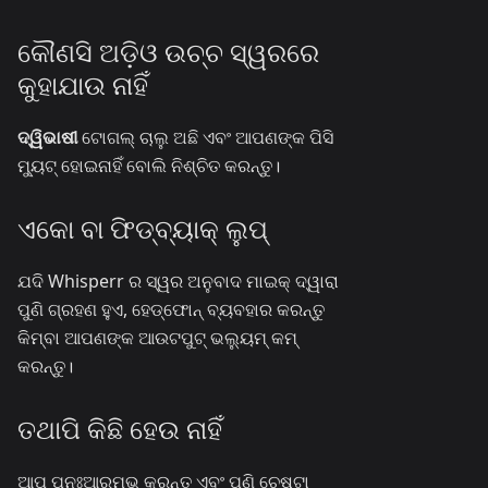
କୌଣସି ଅଡ଼ିଓ ଉଚ୍ଚ ସ୍ୱରରେ
କୁହାଯାଉ ନାହିଁ
ଦ୍ୱିଭାଷୀ
ଟୋଗଲ୍ ଚାଲୁ ଅଛି ଏବଂ ଆପଣଙ୍କ ପିସି
ମ୍ୟୁଟ୍ ହୋଇନାହିଁ ବୋଲି ନିଶ୍ଚିତ କରନ୍ତୁ।
ଏକୋ ବା ଫିଡ୍‌ବ୍ୟାକ୍ ଲୁପ୍
ଯଦି Whisperr ର ସ୍ୱର ଅନୁବାଦ ମାଇକ୍ ଦ୍ୱାରା
ପୁଣି ଗ୍ରହଣ ହୁଏ, ହେଡ୍‌ଫୋନ୍ ବ୍ୟବହାର କରନ୍ତୁ
କିମ୍ବା ଆପଣଙ୍କ ଆଉଟପୁଟ୍ ଭଲ୍ୟୁମ୍ କମ୍
କରନ୍ତୁ।
ତଥାପି କିଛି ହେଉ ନାହିଁ
ଆପ୍ ପୁନଃଆରମ୍ଭ କରନ୍ତୁ ଏବଂ ପୁଣି ଚେଷ୍ଟା