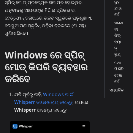
ସ୍ପିଚ୍ ମୋଡ୍ ପ୍ରତ୍ୟେକ ସମାପ୍ତ ହୋଇଥିବା
କୁହା
ଯାଉ
ଅନୁବାଦକୁ ଆପଣଙ୍କ PC ର ସ୍ପିକର ବା
ନାହିଁ
ହେଡ୍‌ଫୋନ୍ ଜରିଆରେ ଉଚ୍ଚ ସ୍ୱରରେ ପଢ଼ିଶୁଣାଏ,
ଏକୋ
ତେଣୁ ଆପଣ ସ୍କ୍ରିନ୍ ପଢ଼ିବା ବଦଳରେ (ବା ସହ)
ବା
ଶୁଣିପାରିବେ।
ଫିଡ୍‌
ବ୍ୟା
କ୍
Windows ରେ ସ୍ପିଚ୍
ଲୁପ୍
ତଥା
ମୋଡ୍ କିପରି ବ୍ୟବହାର
ପି କିଛି
କରିବେ
ହେଉ
ନାହିଁ
ସମ୍ପର୍କିତ
ଯଦି ପୂର୍ବରୁ ନାହିଁ,
Windows ପାଇଁ
Whisperr ଡାଉନଲୋଡ୍ କରନ୍ତୁ
, ତାପରେ
Whisperr
ଆରମ୍ଭ କରନ୍ତୁ