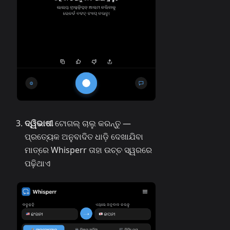
ଦ୍ୱିଭାଷୀ
ଟୋଗଲ୍ ଚାଲୁ କରନ୍ତୁ —
ପ୍ରତ୍ୟେକ ଅନୁବାଦିତ ଧାଡ଼ି ଦେଖାଯିବା
ମାତ୍ରେ Whisperr ତାହା ଉଚ୍ଚ ସ୍ୱରରେ
ପଢ଼ିଥାଏ