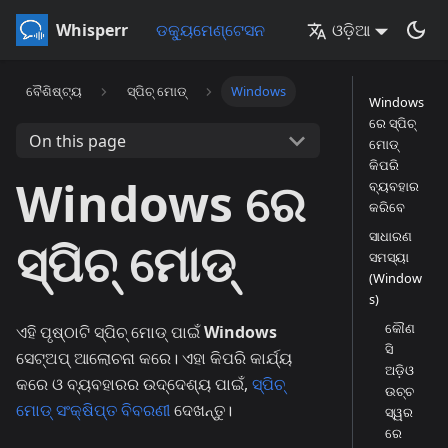
Whisperr
ଡକ୍ୟୁମେଣ୍ଟେସନ
ଓଡ଼ିଆ
ବୈଶିଷ୍ଟ୍ୟ
ସ୍ପିଚ୍ ମୋଡ୍
Windows
Windows
ରେ ସ୍ପିଚ୍
On this page
ମୋଡ୍
କିପରି
Windows ରେ
ବ୍ୟବହାର
କରିବେ
ସାଧାରଣ
ସ୍ପିଚ୍ ମୋଡ୍
ସମସ୍ୟା
(Window
s)
କୌଣ
ଏହି ପୃଷ୍ଠାଟି ସ୍ପିଚ୍ ମୋଡ୍ ପାଇଁ
Windows
ସି
ସେଟ୍‌ଅପ୍ ଆଲୋଚନା କରେ। ଏହା କିପରି କାର୍ଯ୍ୟ
ଅଡ଼ିଓ
କରେ ଓ ବ୍ୟବହାରର ଉଦ୍ଦେଶ୍ୟ ପାଇଁ,
ସ୍ପିଚ୍
ଉଚ୍ଚ
ମୋଡ୍ ସଂକ୍ଷିପ୍ତ ବିବରଣୀ
ଦେଖନ୍ତୁ।
ସ୍ୱର
ରେ