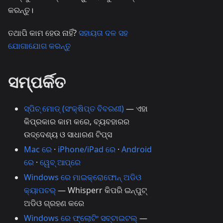
କରନ୍ତୁ।
ତଥାପି କାମ ହେଉ ନାହିଁ?
ସହାୟତା ଦଳ ସହ
ଯୋଗାଯୋଗ କରନ୍ତୁ
ସମ୍ପର୍କିତ
ସ୍ପିଚ୍ ମୋଡ୍ (ସଂକ୍ଷିପ୍ତ ବିବରଣୀ)
— ଏହା
କିପ୍ରକାର କାମ କରେ, ବ୍ୟବହାରର
ଉଦ୍ଦେଶ୍ୟ ଓ ସାଧାରଣ ଟିପ୍ସ
Mac ରେ
·
iPhone/iPad ରେ
·
Android
ରେ
·
ୱେବ୍ ଆପ୍‌ରେ
Windows ରେ ମାଇକ୍ରୋଫୋନ୍ ଅଡିଓ
କ୍ୟାପଚର୍
— Whisperr କିପରି ଇନ୍‌ପୁଟ୍
ଅଡିଓ ଗ୍ରହଣ କରେ
Windows ରେ ଫ୍ଲୋଟିଂ ସବ୍‌ଟାଇଟଲ୍
—