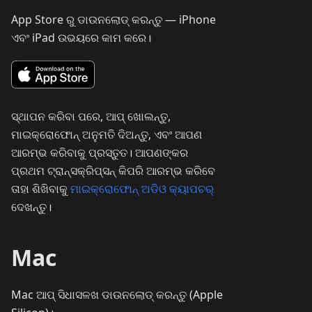
App Store ରୁ ଡାଉନଲୋଡ୍ କରନ୍ତୁ — iPhone
ଏବଂ iPad ଉଭୟରେ କାମ କରେ।
ସ୍ଥାପନ କରିବା ପରେ, ଆପ୍ ଖୋଲନ୍ତୁ,
ମାଇକ୍ରୋଫୋନ୍ ଅନୁମତି ଦିଅନ୍ତୁ, ଏବଂ ଆପଣ
ଆରମ୍ଭ କରିବାକୁ ପ୍ରସ୍ତୁତ। ଆପଣଙ୍କର
ପ୍ରଥମ ଟ୍ରାନ୍ସକ୍ରିପ୍ସନ୍ କିପରି ଆରମ୍ଭ କରିବେ
ତାହା ଶିଖିବାକୁ
ମାଇକ୍ରୋଫୋନ୍ ଅଡିଓ କ୍ୟାପଚର୍
ଦେଖନ୍ତୁ।
Mac
Mac ଆପ୍ ସିଧାସଳଖ ଡାଉନଲୋଡ୍ କରନ୍ତୁ (Apple