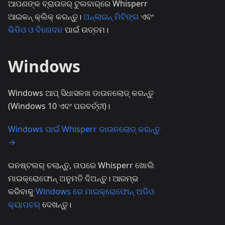
ଆପଣଙ୍କ ବ୍ରାଉଜର୍ ଟୁଲବାର୍‌ରେ Whisperr
ଆଇକନ୍ କ୍ଲିକ୍ କରନ୍ତୁ।
ଅନ୍‌ଲାଇନ୍ ମିଟିଙ୍ଗ
ଏବଂ
ଭିଡିଓ ଓ ବିନୋଦନ
ପାଇଁ ଉତ୍ତମ।
Windows
Windows ଆପ୍ ସିଧାସଳଖ ଡାଉନଲୋଡ୍ କରନ୍ତୁ
(Windows 10 ଏବଂ ପରବର୍ତ୍ତୀ)।
Windows ପାଇଁ Whisperr ଡାଉନଲୋଡ୍ କରନ୍ତୁ
→
ଇନଷ୍ଟଲର୍ ଚଲାନ୍ତୁ, ତାପରେ Whisperr ଖୋଲି
ମାଇକ୍ରୋଫୋନ୍ ଅନୁମତି ଦିଅନ୍ତୁ। ଆରମ୍ଭ
କରିବାକୁ
Windows ରେ ମାଇକ୍ରୋଫୋନ୍ ଅଡିଓ
କ୍ୟାପଚର୍
ଦେଖନ୍ତୁ।