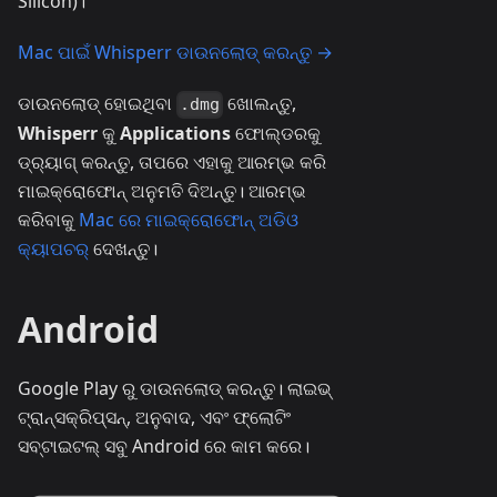
Silicon)।
Mac ପାଇଁ Whisperr ଡାଉନଲୋଡ୍ କରନ୍ତୁ →
ଡାଉନଲୋଡ୍ ହୋଇଥିବା
ଖୋଲନ୍ତୁ,
.dmg
Whisperr
କୁ
Applications
ଫୋଲ୍ଡରକୁ
ଡ୍ର୍ୟାଗ୍ କରନ୍ତୁ, ତାପରେ ଏହାକୁ ଆରମ୍ଭ କରି
ମାଇକ୍ରୋଫୋନ୍ ଅନୁମତି ଦିଅନ୍ତୁ। ଆରମ୍ଭ
କରିବାକୁ
Mac ରେ ମାଇକ୍ରୋଫୋନ୍ ଅଡିଓ
କ୍ୟାପଚର୍
ଦେଖନ୍ତୁ।
Android
Google Play ରୁ ଡାଉନଲୋଡ୍ କରନ୍ତୁ। ଲାଇଭ୍
ଟ୍ରାନ୍ସକ୍ରିପ୍ସନ୍, ଅନୁବାଦ, ଏବଂ ଫ୍ଲୋଟିଂ
ସବ୍‌ଟାଇଟଲ୍ ସବୁ Android ରେ କାମ କରେ।