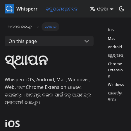
Whisperr
ଡକ୍ୟୁମେଣ୍ଟେସନ
ଓଡ଼ିଆ
ଆରମ୍ଭ କରନ୍ତୁ
ସ୍ଥାପନ
iOS
Mac
On this page
Android
ସ୍ଥାପନ
ୱେବ୍ ଆପ୍
Chrome
Extensio
n
Whisperr iOS, Android, Mac, Windows,
Windows
Web, ଏବଂ Chrome Extension ଭାବରେ
ପରବର୍ତ୍ତୀ
ଉପଲବ୍ଧ। ଆରମ୍ଭ କରିବା ପାଇଁ ତଳୁ ଆପଣଙ୍କ
କ'ଣ?
ପ୍ଲାଟଫର୍ମ ବାଛନ୍ତୁ।
iOS