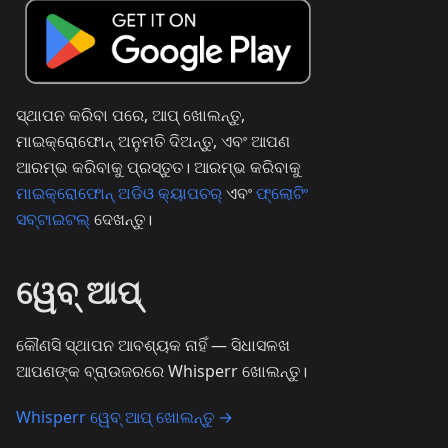
ସ୍ଥାପନ କରିବା ପରେ, ଆପ୍ ଖୋଲନ୍ତୁ,
ମାଇକ୍ରୋଫୋନ୍ ଅନୁମତି ଦିଅନ୍ତୁ, ଏବଂ ଆପଣ
ଆରମ୍ଭ କରିବାକୁ ପ୍ରସ୍ତୁତ। ଆରମ୍ଭ କରିବାକୁ
ମାଇକ୍ରୋଫୋନ୍ ଅଡିଓ କ୍ୟାପଚର୍
ଏବଂ
ଫ୍ଲୋଟିଂ
ସବ୍‌ଟାଇଟଲ୍
ଦେଖନ୍ତୁ।
ୱେବ୍ ଆପ୍
କୌଣସି ସ୍ଥାପନ ଆବଶ୍ୟକ ନାହିଁ — ସିଧାସଳଖ
ଆପଣଙ୍କ ବ୍ରାଉଜରରେ Whisperr ଖୋଲନ୍ତୁ।
Whisperr ୱେବ୍ ଆପ୍ ଖୋଲନ୍ତୁ →