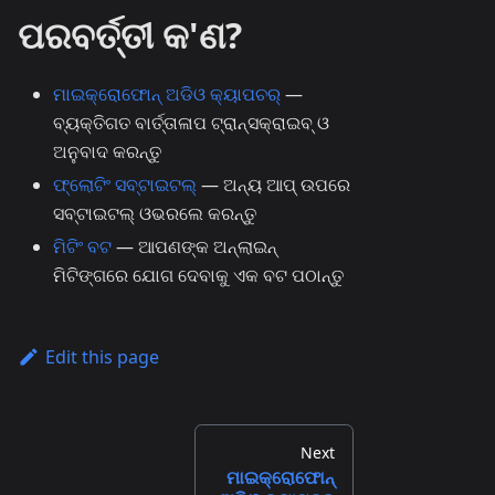
ପରବର୍ତ୍ତୀ କ'ଣ?
ମାଇକ୍ରୋଫୋନ୍ ଅଡିଓ କ୍ୟାପଚର୍
—
ବ୍ୟକ୍ତିଗତ ବାର୍ତ୍ତାଳାପ ଟ୍ରାନ୍ସକ୍ରାଇବ୍ ଓ
ଅନୁବାଦ କରନ୍ତୁ
ଫ୍ଲୋଟିଂ ସବ୍‌ଟାଇଟଲ୍
— ଅନ୍ୟ ଆପ୍ ଉପରେ
ସବ୍‌ଟାଇଟଲ୍ ଓଭରଲେ କରନ୍ତୁ
ମିଟିଂ ବଟ
— ଆପଣଙ୍କ ଅନ୍‌ଲାଇନ୍
ମିଟିଙ୍ଗରେ ଯୋଗ ଦେବାକୁ ଏକ ବଟ ପଠାନ୍ତୁ
Edit this page
Next
ମାଇକ୍ରୋଫୋନ୍