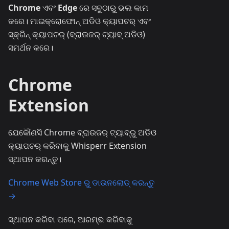
Chrome
ଏବଂ
Edge
ରେ ସବୁଠାରୁ ଭଲ କାମ
କରେ। ମାଇକ୍ରୋଫୋନ୍ ଅଡିଓ କ୍ୟାପଚର୍ ଏବଂ
ସ୍କ୍ରିନ୍ କ୍ୟାପଚର୍ (ବ୍ରାଉଜର୍ ଟ୍ୟାବ୍ ଅଡିଓ)
ସମର୍ଥନ କରେ।
Chrome
Extension
ଯେକୌଣସି Chrome ବ୍ରାଉଜର୍ ଟ୍ୟାବ୍‌ରୁ ଅଡିଓ
କ୍ୟାପଚର୍ କରିବାକୁ Whisperr Extension
ସ୍ଥାପନ କରନ୍ତୁ।
Chrome Web Store ରୁ ଡାଉନଲୋଡ୍ କରନ୍ତୁ
→
ସ୍ଥାପନ କରିବା ପରେ, ଆରମ୍ଭ କରିବାକୁ