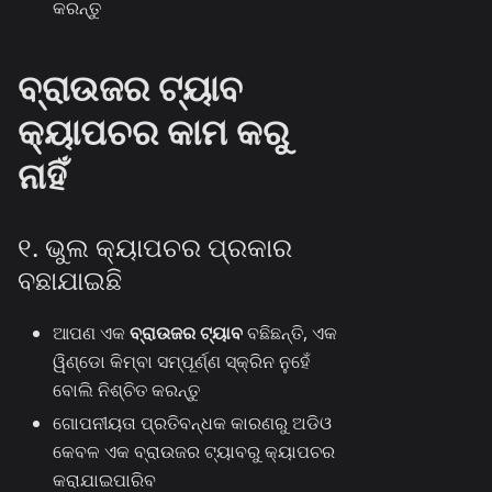
କରନ୍ତୁ
ବ୍ରାଉଜର ଟ୍ୟାବ
କ୍ୟାପଚର କାମ କରୁ
ନାହିଁ
୧. ଭୁଲ କ୍ୟାପଚର ପ୍ରକାର
ବଛାଯାଇଛି
ଆପଣ ଏକ
ବ୍ରାଉଜର ଟ୍ୟାବ
ବଛିଛନ୍ତି, ଏକ
ୱିଣ୍ଡୋ କିମ୍ବା ସମ୍ପୂର୍ଣ୍ଣ ସ୍କ୍ରିନ ନୁହେଁ
ବୋଲି ନିଶ୍ଚିତ କରନ୍ତୁ
ଗୋପନୀୟତା ପ୍ରତିବନ୍ଧକ କାରଣରୁ ଅଡିଓ
କେବଳ ଏକ ବ୍ରାଉଜର ଟ୍ୟାବରୁ କ୍ୟାପଚର
କରାଯାଇପାରିବ