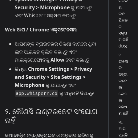
ପିକଚ
Security > Microphone
କୁ ଯାଆନ୍ତୁ
ର
ଇନ
ଏବଂ Whisperr ସକ୍ଷମ କରନ୍ତୁ
ପିକଚ
ର
Web ଆପ / Chrome ଏକ୍ସଟେନସନ:
ସକ୍ଷ
ମ ନାହିଁ
ଆପଣଙ୍କ ବ୍ରାଉଜରର ଠିକଣା ବାରରେ ଥିବା
(iOS)
ଲକ ଆଇକନ କ୍ଲିକ କରନ୍ତୁ ଏବଂ
୨.
ମାଇକ୍ରୋଫୋନକୁ
Allow
ସେଟ କରନ୍ତୁ
ଫ୍ଲୋ
ଟିଂ
କିମ୍ବା
Chrome Settings > Privacy
ସବ୍‌ଟା
and Security > Site Settings >
ଇଟେ
Microphone
କୁ ଯାଆନ୍ତୁ ଏବଂ
ଲ
କୁ ଅନୁମତି ଦିଅନ୍ତୁ
app.whisperr.co
ଟୋଗ
ଲ
ସକ୍ଷ
୨. କୌଣସି ଇଣ୍ଟରନେଟ ସଂଯୋଗ
ମ ନାହିଁ
ନାହିଁ
୩.
ଆପ
କଥାବାର୍ତ୍ତା ଟ୍ରାନ୍ସକ୍ରାଇବ ଓ ଅନୁବାଦ କରିବାକୁ
ପ୍ରତି