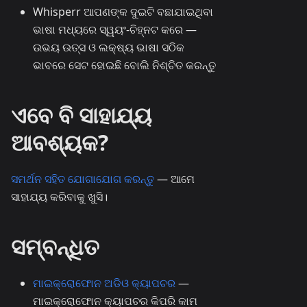
Whisperr ଆପଣଙ୍କ ଦୁଇଟି ବଛାଯାଇଥିବା
ଭାଷା ମଧ୍ୟରେ ସ୍ୱୟଂ-ଚିହ୍ନଟ କରେ —
ଉଭୟ ଉତ୍ସ ଓ ଲକ୍ଷ୍ୟ ଭାଷା ସଠିକ
ଭାବରେ ସେଟ ହୋଇଛି ବୋଲି ନିଶ୍ଚିତ କରନ୍ତୁ
ଏବେ ବି ସାହାଯ୍ୟ
ଆବଶ୍ୟକ?
ସମର୍ଥନ ସହିତ ଯୋଗାଯୋଗ କରନ୍ତୁ
— ଆମେ
ସାହାଯ୍ୟ କରିବାକୁ ଖୁସି।
ସମ୍ବନ୍ଧିତ
ମାଇକ୍ରୋଫୋନ ଅଡିଓ କ୍ୟାପଚର
—
ମାଇକ୍ରୋଫୋନ କ୍ୟାପଚର କିପରି କାମ