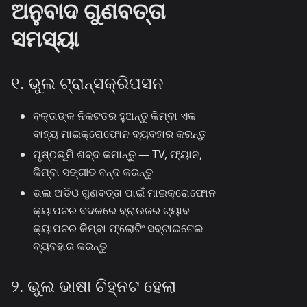
ଅନୁବାଦ ଗୁଣବତ୍ତା
ସମସ୍ୟା
୧. ଭୁଲ ଟ୍ରାନ୍ସକ୍ରିପସନ
ବକ୍ତାଙ୍କ ନିକଟତର ହୁଅନ୍ତୁ କିମ୍ବା ଏକ
ବାହ୍ୟ ମାଇକ୍ରୋଫୋନ ବ୍ୟବହାର କରନ୍ତୁ
ପୃଷ୍ଠଭୂମି ଶବ୍ଦ କମାନ୍ତୁ — TV, ଫ୍ୟାନ,
କିମ୍ବା ସଙ୍ଗୀତ ବନ୍ଦ କରନ୍ତୁ
ଭଲ ଅଡିଓ ଗୁଣବତ୍ତା ପାଇଁ ମାଇକ୍ରୋଫୋନ
କ୍ୟାପଚର ବଦଳରେ ବ୍ରାଉଜର ଟ୍ୟାବ
କ୍ୟାପଚର କିମ୍ବା ଫ୍ଲୋଟିଂ ସବ୍‌ଟାଇଟେଲ
ବ୍ୟବହାର କରନ୍ତୁ
୨. ଭୁଲ ଭାଷା ଚିହ୍ନଟ ହେଲା