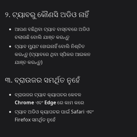
୨. ଟ୍ୟାବରୁ କୌଣସି ଅଡିଓ ନାହିଁ
ଆପଣ ବଛିଥିବା ଟ୍ୟାବ ବାସ୍ତବରେ ଅଡିଓ
ଚଲାଉଛି ବୋଲି ଯାଞ୍ଚ କରନ୍ତୁ
ଟ୍ୟାବ ମ୍ୟୁଟ ହୋଇନାହିଁ ବୋଲି ନିଶ୍ଚିତ
କରନ୍ତୁ (ଟ୍ୟାବରେ ଥିବା ସ୍ପିକର ଆଇକନ
ଯାଞ୍ଚ କରନ୍ତୁ)
୩. ବ୍ରାଉଜର ସମର୍ଥିତ ନୁହେଁ
ବ୍ରାଉଜର ଟ୍ୟାବ କ୍ୟାପଚର କେବଳ
Chrome
ଏବଂ
Edge
ରେ କାମ କରେ
ଟ୍ୟାବ ଅଡିଓ କ୍ୟାପଚର ପାଇଁ Safari ଏବଂ
Firefox ସମର୍ଥିତ ନୁହେଁ