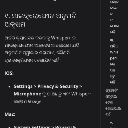
ଇଣ୍ଟ
ରନେ
୧. ମାଇକ୍ରୋଫୋନ ଅନୁମତି
ଟ
ସଂ
ଅକ୍ଷମ
ଯୋଗ
ନାହିଁ
ଅଡିଓ କ୍ୟାପଚର କରିବାକୁ Whisperr ର
୩.
ମାଇକ୍ରୋଫୋନ ଆକ୍ସେସ ଆବଶ୍ୟକ। ଯଦି
ଅଡିଓ
ଅନୁମତି ଅସ୍ୱୀକାର କରାଯାଏ, କୌଣସି
Whis
perr
ଟ୍ରାନ୍ସକ୍ରିପସନ ଦେଖାଯିବ ନାହିଁ।
ରେ
ପହ
iOS:
ଞ୍ଚୁ
ନାହିଁ
Settings > Privacy & Security >
ଫ୍ଲୋଟିଂ
Microphone
କୁ ଯାଆନ୍ତୁ ଏବଂ Whisperr
ସବ୍‌ଟାଇ
ସକ୍ଷମ କରନ୍ତୁ
ଟେଲ
ଦେଖାଯାଉ
Mac:
ନାହିଁ
୧.
System Settings > Privacy &