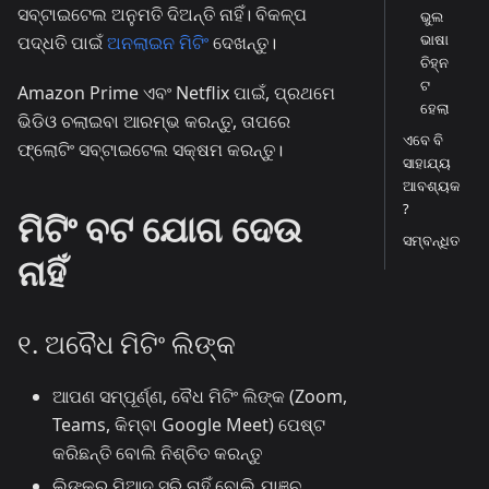
ସବ୍‌ଟାଇଟେଲ ଅନୁମତି ଦିଅନ୍ତି ନାହିଁ। ବିକଳ୍ପ
ଭୁଲ
ଭାଷା
ପଦ୍ଧତି ପାଇଁ
ଅନଲାଇନ ମିଟିଂ
ଦେଖନ୍ତୁ।
ଚିହ୍ନ
ଟ
Amazon Prime ଏବଂ Netflix ପାଇଁ, ପ୍ରଥମେ
ହେଲା
ଭିଡିଓ ଚଲାଇବା ଆରମ୍ଭ କରନ୍ତୁ, ତାପରେ
ଏବେ ବି
ଫ୍ଲୋଟିଂ ସବ୍‌ଟାଇଟେଲ ସକ୍ଷମ କରନ୍ତୁ।
ସାହାଯ୍ୟ
ଆବଶ୍ୟକ
?
ମିଟିଂ ବଟ ଯୋଗ ଦେଉ
ସମ୍ବନ୍ଧିତ
ନାହିଁ
୧. ଅବୈଧ ମିଟିଂ ଲିଙ୍କ
ଆପଣ ସମ୍ପୂର୍ଣ୍ଣ, ବୈଧ ମିଟିଂ ଲିଙ୍କ (Zoom,
Teams, କିମ୍ବା Google Meet) ପେଷ୍ଟ
କରିଛନ୍ତି ବୋଲି ନିଶ୍ଚିତ କରନ୍ତୁ
ଲିଙ୍କର ମିଆଦ ସରି ନାହିଁ ବୋଲି ଯାଞ୍ଚ