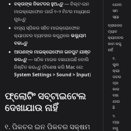
ବକ୍ତାଙ୍କ ନିକଟତର ହୁଅନ୍ତୁ
— ବିଲ୍ଟ-ଇନ
ଯୋଗ
ସମ
ମାଇକ୍ରୋଫୋନ ପାଇଁ ୧–୨ ମିଟର ମଧ୍ୟରେ
ସ୍ୟା
ରୁହନ୍ତୁ
ବ୍ରାଉଜର
ବାହ୍ୟ ସ୍ପିକର ସହିତ ମାଇକ୍ରୋଫୋନ
ଟ୍ୟାବ
କ୍ୟାପଚର ବ୍ୟବହାର କରୁଥିଲେ
ଭଲ୍ୟୁମ
କ୍ୟାପଚର
ବଢାନ୍ତୁ
କାମ କରୁ
ନାହିଁ
ଆପଣଙ୍କ ମାଇକ୍ରୋଫୋନ ଇନପୁଟ ଯାଞ୍ଚ
୧.
କରନ୍ତୁ
— ସଠିକ ମାଇକ ବଛାଯାଇଛି ବୋଲି
ଭୁଲ
ନିଶ୍ଚିତ କରନ୍ତୁ (ବିଶେଷ କରି Mac ରେ:
କ୍ୟା
System Settings > Sound > Input
)
ପଚର
ପ୍ର
କାର
ଫ୍ଲୋଟିଂ ସବ୍‌ଟାଇଟେଲ
ବଛା
ଯାଇ
ଦେଖାଯାଉ ନାହିଁ
ଛି
୨.
ଟ୍ୟା
୧. ପିକଚର ଇନ ପିକଚର ସକ୍ଷମ
ବରୁ