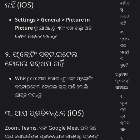
ନାହିଁ (iOS)
କୌଣ
ସି
ଅଡିଓ
Settings > General > Picture in
ନାହିଁ
Picture
କୁ ଯାଆନ୍ତୁ ଏବଂ ଏହା ଚାଲୁ ଅଛି
୩.
ବୋଲି ନିଶ୍ଚିତ କରନ୍ତୁ
ବ୍ରାଉ
ଜର
୨. ଫ୍ଲୋଟିଂ ସବ୍‌ଟାଇଟେଲ
ସମର୍ଥି
ତ
ଟୋଗଲ ସକ୍ଷମ ନାହିଁ
ନୁହେଁ
ଅନୁବାଦ
Whisperr ଆପ ଖୋଲନ୍ତୁ ଏବଂ ଫ୍ଲୋଟିଂ
ଗୁଣବତ୍ତା
ସବ୍‌ଟାଇଟେଲ ଟୋଗଲ ଚାଲୁ ଅଛି ବୋଲି
ସମସ୍ୟା
ଯାଞ୍ଚ କରନ୍ତୁ
୧.
ଭୁଲ
ଟ୍ରା
୩. ଆପ ପ୍ରତିବନ୍ଧକ (iOS)
ନ୍ସ
କ୍ରିପ
Zoom, Teams, ଏବଂ Google Meet ଭଳି କିଛି
ସନ
ଆପ ଗୋପନୀୟତା ପ୍ରତିବନ୍ଧକ କାରଣରୁ ଫ୍ଲୋଟିଂ
୨.