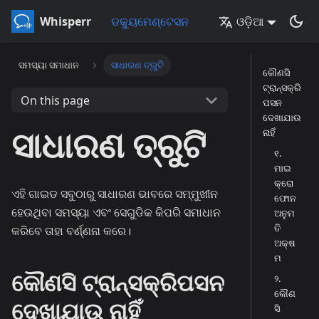
Whisperr
ଡକ୍ୟୁମେଣ୍ଟେସନ
ଓଡ଼ିଆ
ସମସ୍ୟା ସମାଧାନ
ସାଧାରଣ ତ୍ରୁଟି
କୌଣସି
ଟ୍ରାନ୍ସକ୍ରି
On this page
ପସନ
ଦେଖାଯାଉ
ସାଧାରଣ ତ୍ରୁଟି
ନାହିଁ
୧.
ମାଇ
କ୍ରୋ
ଏହି ଗାଇଡ ସବୁଠାରୁ ସାଧାରଣ ଭାବରେ ସମ୍ମୁଖୀନ
ଫୋନ
ହେଉଥିବା ସମସ୍ୟା ଏବଂ ସେଗୁଡିକ କିପରି ସମାଧାନ
ଅନୁମ
ତି
କରିବେ ତାହା ବର୍ଣ୍ଣନା କରେ।
ଅକ୍ଷ
ମ
କୌଣସି ଟ୍ରାନ୍ସକ୍ରିପସନ
୨.
କୌଣ
ଦେଖାଯାଉ ନାହିଁ
ସି