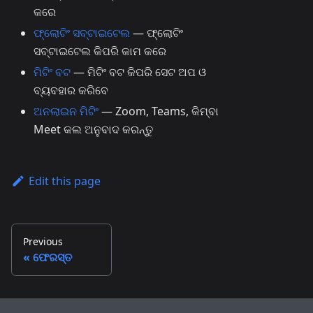
କରେ
ଫ୍ଲୋଟିଂ ସବ୍‌ଟାଇଟେଲ
— ଫ୍ଲୋଟିଂ
ସବ୍‌ଟାଇଟେଲ କିପରି କାମ କରେ
ମିଟିଂ ବଟ
— ମିଟିଂ ବଟ କିପରି ସେଟ ଅପ ଓ
ବ୍ୟବହାର କରିବେ
ଅନଲାଇନ ମିଟିଂ
— Zoom, Teams, କିମ୍ବା
Meet କଲ ଅନୁବାଦ କରନ୍ତୁ
Edit this page
Previous
ଫେରସ୍ତ