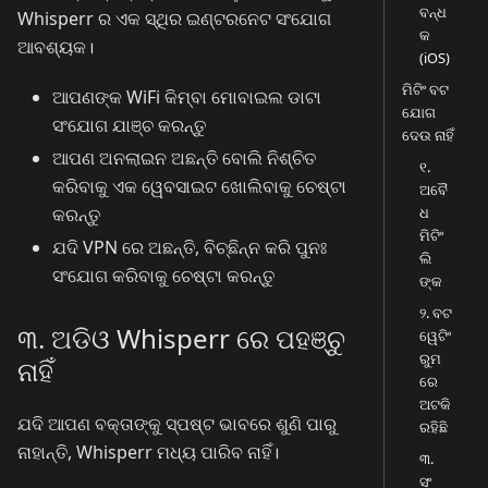
ବନ୍ଧ
Whisperr ର ଏକ ସ୍ଥିର ଇଣ୍ଟରନେଟ ସଂଯୋଗ
କ
ଆବଶ୍ୟକ।
(iOS)
ମିଟିଂ ବଟ
ଆପଣଙ୍କ WiFi କିମ୍ବା ମୋବାଇଲ ଡାଟା
ଯୋଗ
ସଂଯୋଗ ଯାଞ୍ଚ କରନ୍ତୁ
ଦେଉ ନାହିଁ
ଆପଣ ଅନଲାଇନ ଅଛନ୍ତି ବୋଲି ନିଶ୍ଚିତ
୧.
କରିବାକୁ ଏକ ୱେବସାଇଟ ଖୋଲିବାକୁ ଚେଷ୍ଟା
ଅବୈ
ଧ
କରନ୍ତୁ
ମିଟିଂ
ଯଦି VPN ରେ ଅଛନ୍ତି, ବିଚ୍ଛିନ୍ନ କରି ପୁନଃ
ଲି
ସଂଯୋଗ କରିବାକୁ ଚେଷ୍ଟା କରନ୍ତୁ
ଙ୍କ
୨. ବଟ
୩. ଅଡିଓ Whisperr ରେ ପହଞ୍ଚୁ
ୱେଟିଂ
ରୁମ
ନାହିଁ
ରେ
ଅଟକି
ଯଦି ଆପଣ ବକ୍ତାଙ୍କୁ ସ୍ପଷ୍ଟ ଭାବରେ ଶୁଣି ପାରୁ
ରହିଛି
ନାହାନ୍ତି, Whisperr ମଧ୍ୟ ପାରିବ ନାହିଁ।
୩.
ସଂ