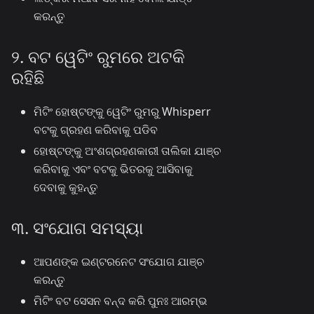
କରନ୍ତୁ
୨. ବଟ ୱେଟିଂ ରୁମରେ ଅଟକି
ରହିଛି
ମିଟିଂ ହୋଷ୍ଟଙ୍କୁ ୱେଟିଂ ରୁମରୁ Whisperr
ବଟକୁ ଗ୍ରହଣ କରିବାକୁ ପଡିବ
ହୋଷ୍ଟଙ୍କୁ ଅଂଶଗ୍ରହଣକାରୀ ତାଲିକା ଯାଞ୍ଚ
କରିବାକୁ ଏବଂ ବଟକୁ ଭିତରକୁ ଆସିବାକୁ
ଦେବାକୁ କୁହନ୍ତୁ
୩. ସଂଯୋଗ ସମସ୍ୟା
ଆପଣଙ୍କ ଇଣ୍ଟରନେଟ ସଂଯୋଗ ଯାଞ୍ଚ
କରନ୍ତୁ
ମିଟିଂ ବଟ ସେସନ ବନ୍ଦ କରି ପୁନଃ ଆରମ୍ଭ