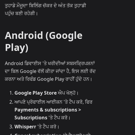
ਤੁਹਾਡੇ ਮੌਜੂਦਾ ਬਿਲਿੰਗ ਚੱਕਰ ਦੇ ਅੰਤ ਤੱਕ ਤੁਹਾਡੀ
ਪਹੁੰਚ ਬਣੀ ਰਹੇਗੀ।
Android (Google
Play)
Android ਡਿਵਾਈਸ 'ਤੇ ਖਰੀਦੀਆਂ ਸਬਸਕ੍ਰਿਪਸ਼ਨਾਂ
ਦਾ ਬਿਲ Google ਵੱਲੋਂ ਕੀਤਾ ਜਾਂਦਾ ਹੈ, ਇਸ ਲਈ ਰੱਦ
ਕਰਨਾ ਅਤੇ ਰਿਫੰਡ Google Play ਰਾਹੀਂ ਹੁੰਦੇ ਹਨ।
Google Play Store
ਐਪ ਖੋਲ੍ਹੋ।
ਆਪਣੇ ਪ੍ਰੋਫਾਈਲ ਆਈਕਨ 'ਤੇ ਟੈਪ ਕਰੋ, ਫਿਰ
Payments & subscriptions >
Subscriptions
'ਤੇ ਟੈਪ ਕਰੋ।
Whisperr
'ਤੇ ਟੈਪ ਕਰੋ।