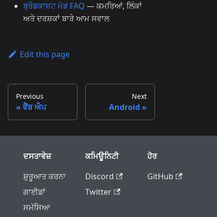
ਬ੍ਰੌਡਕਾਸਟ ਮੋਡ FAQ
— ਕਮਰਿਆਂ, ਲਿੰਕਾਂ
ਅਤੇ ਦਰਸ਼ਕਾਂ ਬਾਰੇ ਆਮ ਸਵਾਲ
Edit this page
Previous
Next
ਵੈੱਬ ਐਪ
Android
ਦਸਤਾਵੇਜ਼
ਕਮਿਊਨਿਟੀ
ਹੋਰ
ਸ਼ੁਰੂਆਤ ਕਰਨਾ
Discord
GitHub
ਗਾਈਡਾਂ
Twitter
ਸਮੱਸਿਆ