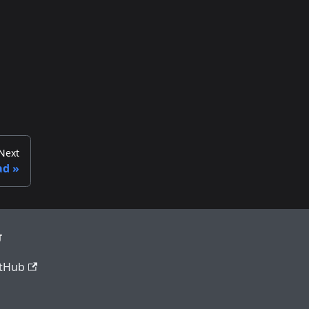
Next
ad
ਰ
tHub