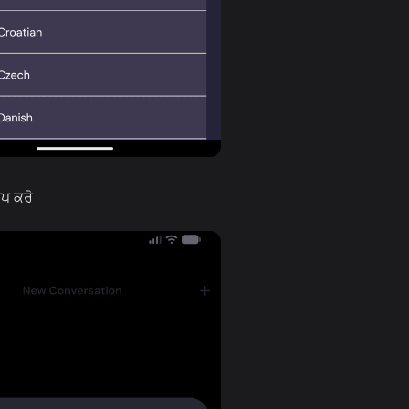
ੈਪ ਕਰੋ