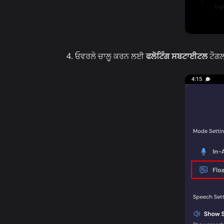
ਓਵਰਲੇ ਚਾਲੂ ਕਰਨ ਲਈ
ਫਲੋਟਿੰਗ ਸਬਟਾਈਟਲ
ਟੌਗਲ 