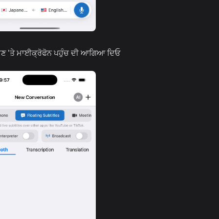
 ਜਾਣ 'ਤੇ ਮਾਈਕ੍ਰੋਫੋਨ ਪਹੁੰਚ ਦੀ ਆਗਿਆ ਦਿਓ