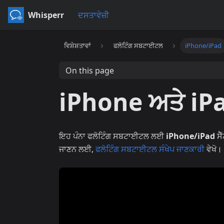
Whisperr
ਦਸਤਾਵੇਜ਼ੀ
ਵਿਸ਼ੇਸ਼ਤਾਵਾਂ
ਫਲੋਟਿੰਗ ਸਬਟਾਈਟਲ
iPhone/iPad
On this page
iPhone ਅਤੇ iPa
ਇਹ ਪੰਨਾ ਫਲੋਟਿੰਗ ਸਬਟਾਈਟਲ ਲਈ
iPhone/iPad
ਸੈ
ਜਾਣਨ ਲਈ,
ਫਲੋਟਿੰਗ ਸਬਟਾਈਟਲ ਸੰਖੇਪ ਜਾਣਕਾਰੀ
ਵੇਖੋ।