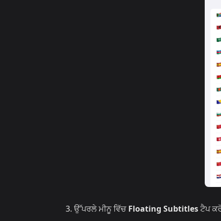
ਉੱਪਰਲੇ ਮੀਨੂ ਵਿੱਚ
Floating Subtitles
ਟੈਪ ਕਰ