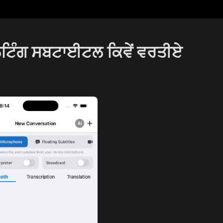
ੋਟਿੰਗ ਸਬਟਾਈਟਲ ਕਿਵੇਂ ਵਰਤੀਏ