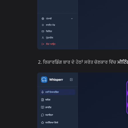
ਰਿਕਾਰਡਿੰਗ ਬਾਰ ਦੇ ਹੇਠਾਂ ਸਰੋਤ ਚੋਣਕਾਰ ਵਿੱਚ
ਮੀਟਿੰ