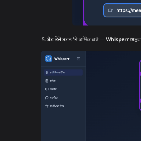
ਬੋਟ ਭੇਜੋ
ਬਟਨ 'ਤੇ ਕਲਿੱਕ ਕਰੋ —
Whisperr ਅਨੁਵਾ