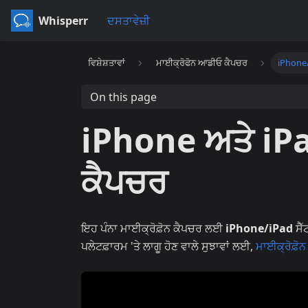
Whisperr
ਦਸਤਾਵੇਜ਼ੀ
ਵਿਸ਼ੇਸ਼ਤਾਵਾਂ
ਮਾਈਕ੍ਰੋਫੋਨ ਆਡੀਓ ਕੈਪਚਰ
iPhone
On this page
iPhone ਅਤੇ iPa
ਕੈਪਚਰ
ਇਹ ਪੰਨਾ ਮਾਈਕ੍ਰੋਫ਼ੋਨ ਕੈਪਚਰ ਲਈ
iPhone/iPad
ਸੈੱ
ਪਲੇਟਫ਼ਾਰਮ 'ਤੇ ਲਾਗੂ ਹੋਣ ਵਾਲੇ ਸੁਝਾਵਾਂ ਲਈ,
ਮਾਈਕ੍ਰੋਫ਼ੋ