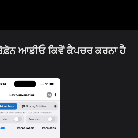
ਫ਼ੋਨ ਆਡੀਓ ਕਿਵੇਂ ਕੈਪਚਰ ਕਰਨਾ ਹੈ