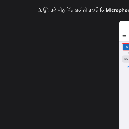
ਉੱਪਰਲੇ ਮੀਨੂ ਵਿੱਚ ਯਕੀਨੀ ਬਣਾਓ ਕਿ
Micropho