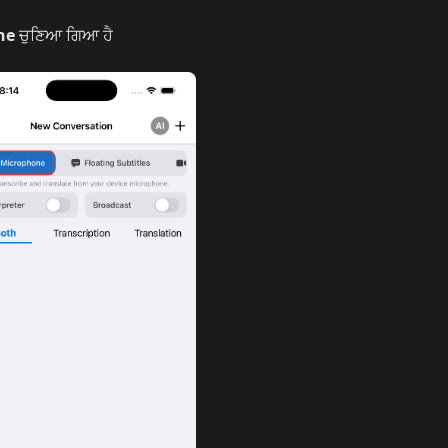
ne
ਚੁਣਿਆ ਗਿਆ ਹੈ