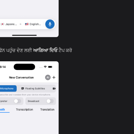
ਰੋਫੋਨ ਪਹੁੰਚ ਦੇਣ ਲਈ
ਆਗਿਆ ਦਿਓ
ਟੈਪ ਕਰੋ