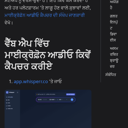
ਸੈੱਟਅੱਪ ਨੂੰ ਦਰਸਾਉਂਦਾ ਹੈ। ਇਹ ਕਿਵੇਂ ਕੰਮ ਕਰਦਾ ਹੈ
ਅਯੋਗ
ਅਤੇ ਹਰ ਪਲੇਟਫ਼ਾਰਮ 'ਤੇ ਲਾਗੂ ਹੋਣ ਵਾਲੇ ਸੁਝਾਵਾਂ ਲਈ,
ਹੈ
ਮਾਈਕ੍ਰੋਫ਼ੋਨ ਆਡੀਓ ਕੈਪਚਰ ਦੀ ਸੰਖੇਪ ਜਾਣਕਾਰੀ
ਗਲਤ
ਇਨਪੁੱ
ਵੇਖੋ।
ਟ
ਡਿਵਾ
ਵੈੱਬ ਐਪ ਵਿੱਚ
ਈਸ
ਅਸਮ
ਮਾਈਕ੍ਰੋਫ਼ੋਨ ਆਡੀਓ ਕਿਵੇਂ
ਰਥਿਤ
ਬ੍ਰਾਊ
ਕੈਪਚਰ ਕਰੀਏ
ਜ਼ਰ
ਸੰਬੰਧਿਤ
app.whisperr.co
'ਤੇ ਜਾਓ