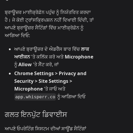
ਬ੍ਰਾਊਜ਼ਰ ਮਾਈਕ੍ਰੋਫ਼ੋਨ ਪਹੁੰਚ ਨੂੰ ਨਿਯੰਤਰਿਤ ਕਰਦਾ
ਹੈ। ਜੇ ਕੋਈ ਟ੍ਰਾਂਸਕ੍ਰਿਪਸ਼ਨ ਨਹੀਂ ਦਿਖਾਈ ਦਿੰਦੀ, ਤਾਂ
ਆਪਣੇ ਬ੍ਰਾਊਜ਼ਰ ਸੈਟਿੰਗਾਂ ਵਿੱਚ ਮਾਈਕ੍ਰੋਫ਼ੋਨ ਨੂੰ
ਆਗਿਆ ਦਿਓ:
ਆਪਣੇ ਬ੍ਰਾਊਜ਼ਰ ਦੇ ਐਡਰੈੱਸ ਬਾਰ ਵਿੱਚ
ਲਾਕ
ਆਈਕਨ
'ਤੇ ਕਲਿੱਕ ਕਰੋ ਅਤੇ
Microphone
ਨੂੰ
Allow
'ਤੇ ਸੈੱਟ ਕਰੋ, ਜਾਂ
Chrome Settings > Privacy and
Security > Site Settings >
Microphone
'ਤੇ ਜਾਓ ਅਤੇ
ਨੂੰ ਆਗਿਆ ਦਿਓ
app.whisperr.co
ਗਲਤ ਇਨਪੁੱਟ ਡਿਵਾਈਸ
ਆਪਣੇ ਓਪਰੇਟਿੰਗ ਸਿਸਟਮ ਦੀਆਂ ਸਾਊਂਡ ਸੈਟਿੰਗਾਂ