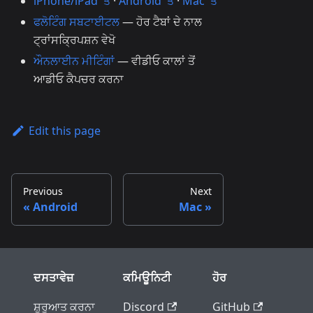
iPhone/iPad 'ਤੇ
·
Android 'ਤੇ
·
Mac 'ਤੇ
ਫਲੋਟਿੰਗ ਸਬਟਾਈਟਲ
— ਹੋਰ ਟੈਬਾਂ ਦੇ ਨਾਲ
ਟ੍ਰਾਂਸਕ੍ਰਿਪਸ਼ਨ ਵੇਖੋ
ਔਨਲਾਈਨ ਮੀਟਿੰਗਾਂ
— ਵੀਡੀਓ ਕਾਲਾਂ ਤੋਂ
ਆਡੀਓ ਕੈਪਚਰ ਕਰਨਾ
Edit this page
Previous
Next
Android
Mac
ਦਸਤਾਵੇਜ਼
ਕਮਿਊਨਿਟੀ
ਹੋਰ
ਸ਼ੁਰੂਆਤ ਕਰਨਾ
Discord
GitHub