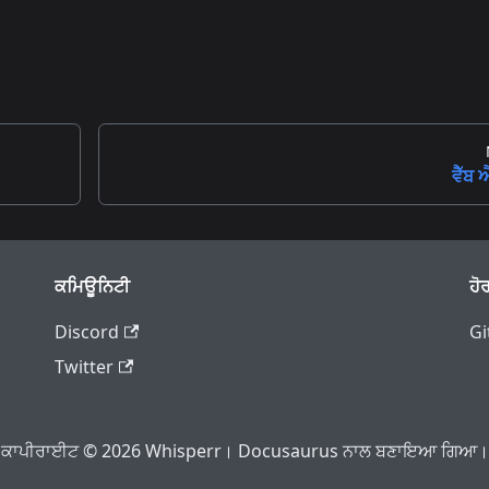
ਵੈੱਬ
ਕਮਿਊਨਿਟੀ
ਹੋ
Discord
Gi
Twitter
ਕਾਪੀਰਾਈਟ © 2026 Whisperr। Docusaurus ਨਾਲ ਬਣਾਇਆ ਗਿਆ।