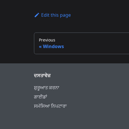
Edit this page
Previous
Windows
ਦਸਤਾਵੇਜ਼
ਸ਼ੁਰੂਆਤ ਕਰਨਾ
ਗਾਈਡਾਂ
ਸਮੱਸਿਆ ਨਿਪਟਾਰਾ