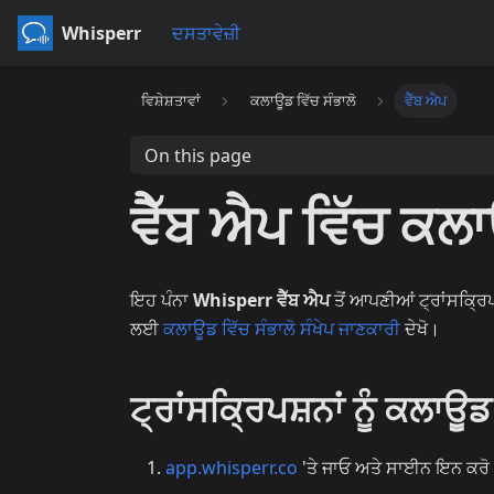
Whisperr
ਦਸਤਾਵੇਜ਼ੀ
ਵਿਸ਼ੇਸ਼ਤਾਵਾਂ
ਕਲਾਊਡ ਵਿੱਚ ਸੰਭਾਲੋ
ਵੈੱਬ ਐਪ
On this page
ਵੈੱਬ ਐਪ ਵਿੱਚ ਕਲਾ
ਇਹ ਪੰਨਾ
Whisperr ਵੈੱਬ ਐਪ
ਤੋਂ ਆਪਣੀਆਂ ਟ੍ਰਾਂਸਕ੍ਰਿਪ
ਲਈ
ਕਲਾਊਡ ਵਿੱਚ ਸੰਭਾਲੋ ਸੰਖੇਪ ਜਾਣਕਾਰੀ
ਦੇਖੋ।
ਟ੍ਰਾਂਸਕ੍ਰਿਪਸ਼ਨਾਂ ਨੂੰ ਕਲਾਊਡ
app.whisperr.co
'ਤੇ ਜਾਓ ਅਤੇ ਸਾਈਨ ਇਨ ਕਰੋ