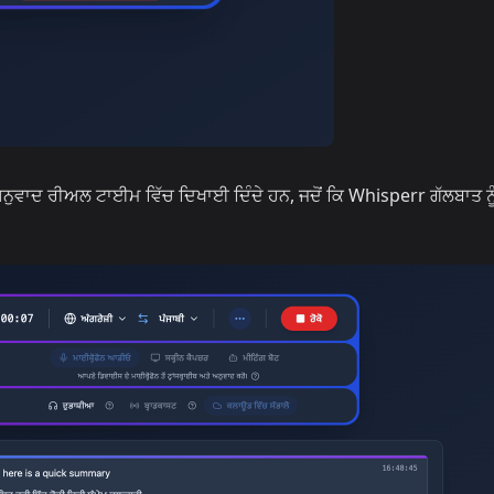
ਨੁਵਾਦ ਰੀਅਲ ਟਾਈਮ ਵਿੱਚ ਦਿਖਾਈ ਦਿੰਦੇ ਹਨ, ਜਦੋਂ ਕਿ Whisperr ਗੱਲਬਾਤ ਨੂ