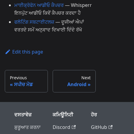
ਮਾਈਕ੍ਰੋਫੋਨ ਆਡੀਓ ਕੈਪਚਰ
— Whisperr
ਇਨਪੁੱਟ ਆਡੀਓ ਕਿਵੇਂ ਕੈਪਚਰ ਕਰਦਾ ਹੈ
ਫਲੋਟਿੰਗ ਸਬਟਾਈਟਲਜ਼
— ਦੂਜੀਆਂ ਐਪਾਂ
ਵਰਤਦੇ ਸਮੇਂ ਅਨੁਵਾਦ ਦਿਖਾਈ ਦਿੰਦੇ ਰੱਖੋ
Edit this page
Previous
Next
ਸਪੀਚ ਮੋਡ
Android
ਦਸਤਾਵੇਜ਼
ਕਮਿਊਨਿਟੀ
ਹੋਰ
ਸ਼ੁਰੂਆਤ ਕਰਨਾ
Discord
GitHub