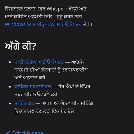
ਇੰਸਟਾਲਰ ਚਲਾਓ, ਫਿਰ Whisperr ਖੋਲ੍ਹੋ ਅਤੇ
ਮਾਈਕ੍ਰੋਫ਼ੋਨ ਅਨੁਮਤੀ ਦਿਓ। ਸ਼ੁਰੂ ਕਰਨ ਲਈ
Windows 'ਤੇ ਮਾਈਕ੍ਰੋਫ਼ੋਨ ਆਡੀਓ ਕੈਪਚਰ
ਦੇਖੋ।
ਅੱਗੇ ਕੀ?
ਮਾਈਕ੍ਰੋਫ਼ੋਨ ਆਡੀਓ ਕੈਪਚਰ
— ਆਹਮੋ-
ਸਾਹਮਣੇ ਦੀਆਂ ਗੱਲਬਾਤਾਂ ਨੂੰ ਟ੍ਰਾਂਸਕ੍ਰਾਈਬ
ਅਤੇ ਅਨੁਵਾਦ ਕਰੋ
ਫਲੋਟਿੰਗ ਸਬਟਾਈਟਲ
— ਹੋਰ ਐਪਾਂ ਦੇ ਉੱਪਰ
ਸਬਟਾਈਟਲ ਓਵਰਲੇ ਕਰੋ
ਮੀਟਿੰਗ ਬੋਟ
— ਆਪਣੀਆਂ ਔਨਲਾਈਨ ਮੀਟਿੰਗਾਂ
ਵਿੱਚ ਸ਼ਾਮਲ ਹੋਣ ਲਈ ਇੱਕ ਬੋਟ ਭੇਜੋ
Edit this page