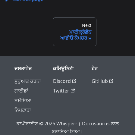
Next
ਮਾਈਕ੍ਰੋਫ਼ੋਨ
ਆਡੀਓ ਕੈਪਚਰ
ਦਸਤਾਵੇਜ਼
ਕਮਿਊਨਿਟੀ
ਹੋਰ
ਸ਼ੁਰੂਆਤ ਕਰਨਾ
Discord
GitHub
ਗਾਈਡਾਂ
Twitter
ਸਮੱਸਿਆ
ਨਿਪਟਾਰਾ
ਕਾਪੀਰਾਈਟ © 2026 Whisperr। Docusaurus ਨਾਲ
ਬਣਾਇਆ ਗਿਆ।