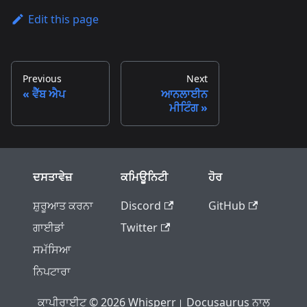
Edit this page
Previous
Next
ਵੈੱਬ ਐਪ
ਆਨਲਾਈਨ
ਮੀਟਿੰਗ
ਦਸਤਾਵੇਜ਼
ਕਮਿਊਨਿਟੀ
ਹੋਰ
ਸ਼ੁਰੂਆਤ ਕਰਨਾ
Discord
GitHub
ਗਾਈਡਾਂ
Twitter
ਸਮੱਸਿਆ
ਨਿਪਟਾਰਾ
ਕਾਪੀਰਾਈਟ © 2026 Whisperr। Docusaurus ਨਾਲ