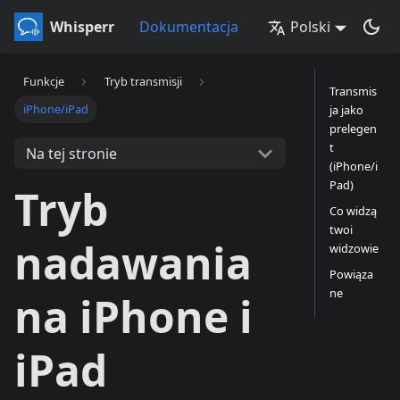
Whisperr
Dokumentacja
Polski
Funkcje
Tryb transmisji
Transmis
iPhone/iPad
ja jako
prelegen
t
Na tej stronie
(iPhone/i
Pad)
Tryb
Co widzą
twoi
nadawania
widzowie
Powiąza
ne
na iPhone i
iPad