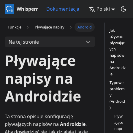
Whisperr
Dokumentacja
Polski
Funkcje
Pływające napisy
Android
Jak
używać
Na tej stronie
pływając
ych
Pływające
napisów
na
Androidz
napisy na
ie
Typowe
problem
Androidzie
y
(Android
)
Ta strona opisuje konfigurację
Pływ
ające
pływających napisów na
Androidzie
.
napi
Aby dowiedzieć się, jak działają i jakie