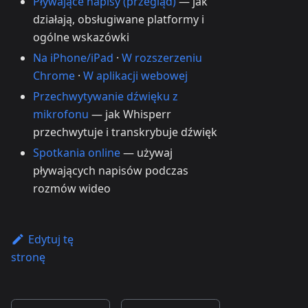
Pływające napisy (przegląd)
— jak
działają, obsługiwane platformy i
ogólne wskazówki
Na iPhone/iPad
·
W rozszerzeniu
Chrome
·
W aplikacji webowej
Przechwytywanie dźwięku z
mikrofonu
— jak Whisperr
przechwytuje i transkrybuje dźwięk
Spotkania online
— używaj
pływających napisów podczas
rozmów wideo
Edytuj tę
stronę