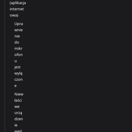
(aplikacja
internet
owa)
Upra
wnie
nie
do
mikr
ofon
u
jest
wyłą
czon
e
Niew
łaści
we
urzą
dzen
ie
wejś