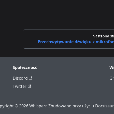
Następna st
Przechwytywanie dźwięku z mikrofo
Społeczność
Wi
Discord
Gi
Twitter
pyright © 2026 Whisperr. Zbudowano przy użyciu Docusaur