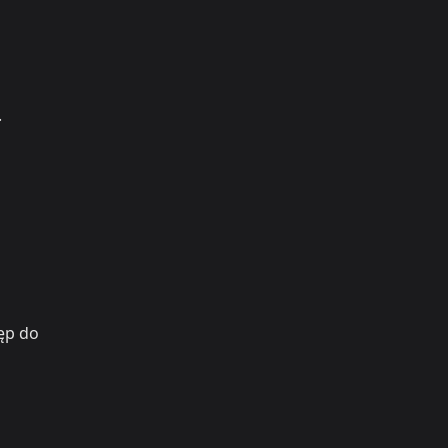
.
tęp do