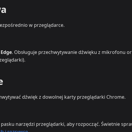
wa
bezpośrednio w przeglądarce.
i
Edge
. Obsługuje przechwytywanie dźwięku z mikrofonu or
eglądarki).
e
echwytywać dźwięk z dowolnej karty przeglądarki Chrome.
a pasku narzędzi przeglądarki, aby rozpocząć. Świetnie spr
ch i rozrywce
.