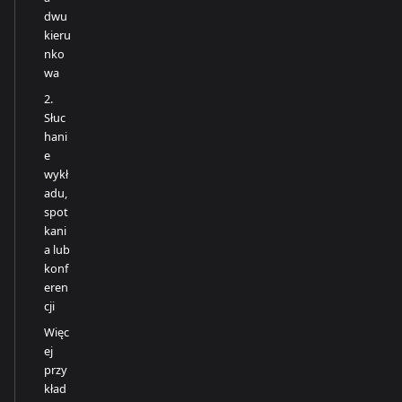
dwu
kieru
nko
wa
2.
Słuc
hani
e
wykł
adu,
spot
kani
a lub
konf
eren
cji
Więc
ej
przy
kład