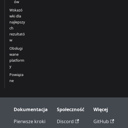
ów
Wskazó
wki dla
najlepszy
ch
rezultató
w
Obsługi
wane
platform
y
Powiąza
ne
Dokumentacja
Społeczność
Więcej
Pierwsze kroki
Discord
GitHub