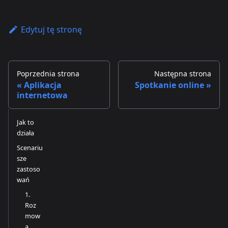
Edytuj tę stronę
Poprzednia strona
Następna strona
Aplikacja
Spotkanie online
internetowa
Jak to
działa
Scenariu
sze
zastoso
wań
1.
Roz
mow
a