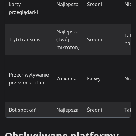
karty
Najlepsza
Średni
Nie
przeglądarki
Najlepsza
Tak (
Tryb transmisji
(Twój
Średni
na cz
mikrofon)
Przechwytywanie
Zmienna
Łatwy
Nie
przez mikrofon
Bot spotkań
Najlepsza
Średni
Tak
Obsługiwane platformy