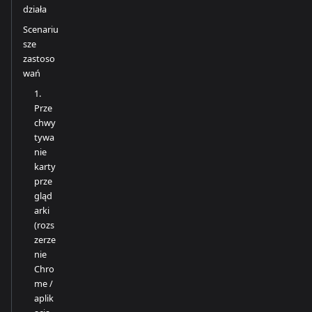
działa
Scenariu
sze
zastoso
wań
1.
Prze
chwy
tywa
nie
karty
prze
gląd
arki
(rozs
zerze
nie
Chro
me /
aplik