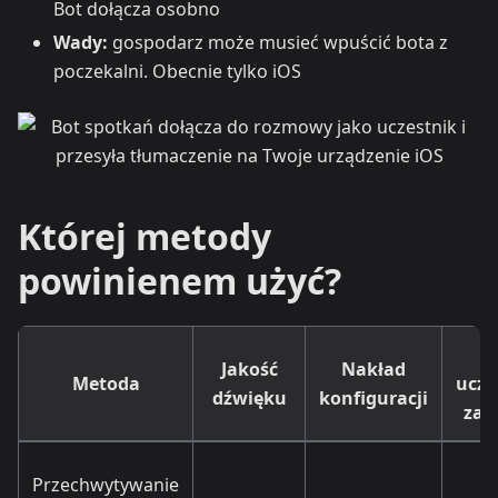
Bot dołącza osobno
Wady:
gospodarz może musieć wpuścić bota z
poczekalni. Obecnie tylko iOS
Której metody
powinienem użyć?
I
Jakość
Nakład
Metoda
ucze
dźwięku
konfiguracji
zau
Przechwytywanie