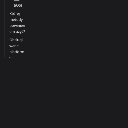
(iOS)
Której
metody
powinien
em użyć?
Obsługi
wane
platform
y
Wskazó
wki dla
najlepszy
ch
rezultató
w
Ogranicz
enia
Powiąza
ne