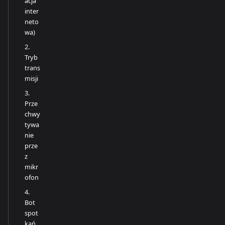
acja
inter
neto
wa)
2.
Tryb
trans
misji
3.
Prze
chwy
tywa
nie
prze
z
mikr
ofon
4.
Bot
spot
kań