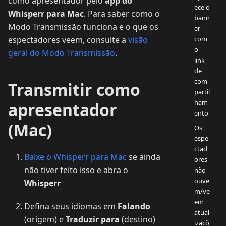
como apresentador pelo
app do
ece o
Whisperr para Mac
. Para saber como o
bann
Modo Transmissão funciona e o que os
er
com
espectadores veem, consulte a
visão
o
geral do Modo Transmissão
.
link
de
com
Transmitir como
partil
ham
apresentador
ento
(Mac)
Os
espe
ctad
Baixe o Whisperr para Mac
se ainda
ores
não tiver feito isso e abra o
não
ouve
Whisperr
m/ve
em
Defina seus idiomas em
Falando
atual
(origem) e
Traduzir para
(destino)
izaçõ