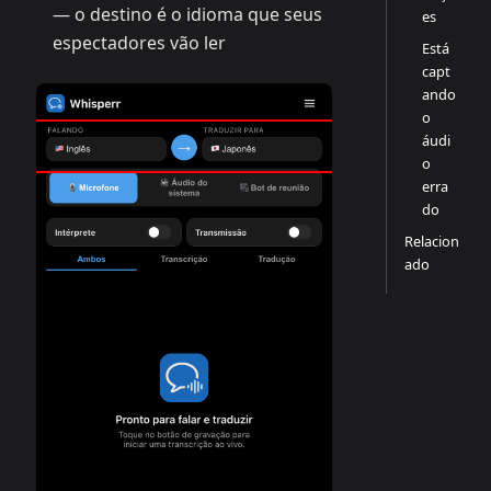
— o destino é o idioma que seus
es
espectadores vão ler
Está
capt
ando
o
áudi
o
erra
do
Relacion
ado