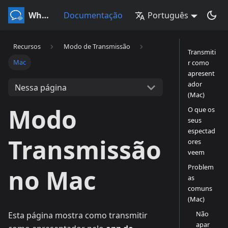
Whisperr
Documentação
Português
Recursos
Modo de Transmissão
Transmiti
Mac
r como
apresent
ador
Nessa página
(Mac)
Modo
O que os
seus
espectad
Transmissão
ores
veem
Problem
no Mac
as
comuns
(Mac)
Não
Esta página mostra como transmitir
apar