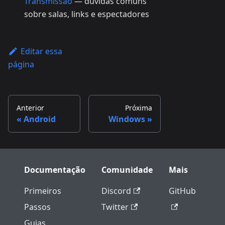
Transmissão
— dúvidas comuns
sobre salas, links e espectadores
Editar essa
página
Anterior
Próxima
Android
Windows
Documentação
Comunidade
Mais
Primeiros
Discord
GitHub
Passos
Twitter
Guias