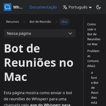
Whisperr
Documentação
Português
Recursos
Bot de Reunião
Mac
Como
usar o
Nessa página
Bot de
Reuniões
Bot de
no Mac
Problem
as
Reuniões no
comuns
(Mac)
Mac
A
font
e Bot
de
Esta página mostra como enviar o bot
Reun
iões
de reuniões do Whisperr para uma
está
chamada pelo
app do Whisperr para