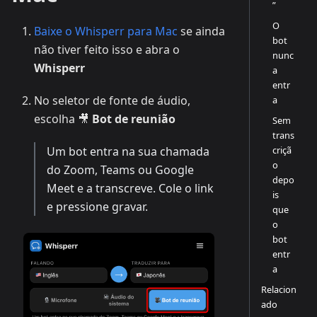
”
O
Baixe o Whisperr para Mac
se ainda
bot
não tiver feito isso e abra o
nunc
Whisperr
a
entr
No seletor de fonte de áudio,
a
escolha 🎥
Bot de reunião
Sem
trans
criçã
Um bot entra na sua chamada
o
do Zoom, Teams ou Google
depo
Meet e a transcreve. Cole o link
is
e pressione gravar.
que
o
bot
entr
a
Relacion
ado