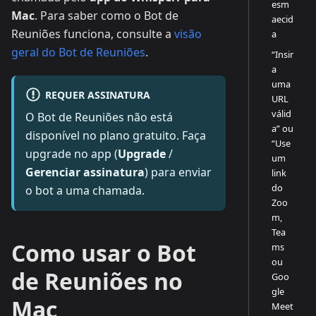
esm
Mac
. Para saber como o Bot de
aecid
Reuniões funciona, consulte a
visão
a
geral do Bot de Reuniões
.
“Insir
a
uma
REQUER ASSINATURA
URL
válid
O Bot de Reuniões não está
a” ou
disponível no plano gratuito. Faça
“Use
upgrade no app (
Upgrade
/
um
Gerenciar assinatura
) para enviar
link
do
o bot a uma chamada.
Zoo
m,
Tea
Como usar o Bot
ms
ou
de Reuniões no
Goo
gle
Mac
Meet