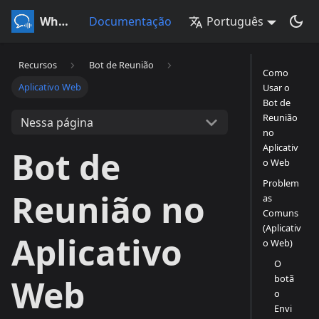
Whisperr
Documentação
Português
Recursos
Bot de Reunião
Como
Aplicativo Web
Usar o
Bot de
Reunião
Nessa página
no
Aplicativ
Bot de
o Web
Problem
Reunião no
as
Comuns
(Aplicativ
Aplicativo
o Web)
O
botã
Web
o
Envi