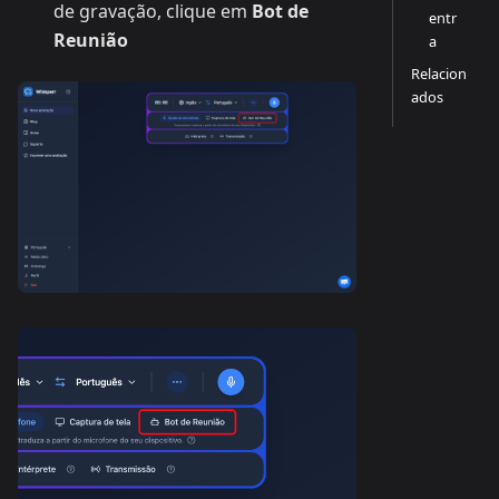
de gravação, clique em
Bot de
entr
Reunião
a
Relacion
ados