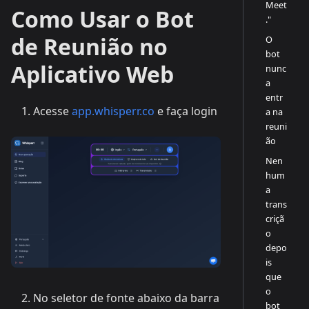
Meet
Como Usar o Bot
."
de Reunião no
O
bot
Aplicativo Web
nunc
a
entr
Acesse
app.whisperr.co
e faça login
a na
reuni
ão
Nen
hum
a
trans
criçã
o
depo
is
que
o
No seletor de fonte abaixo da barra
bot