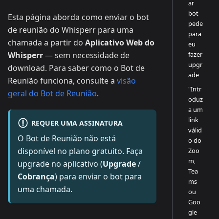
ar
bot
Esta página aborda como enviar o bot
pede
de reunião do Whisperr para uma
para
chamada a partir do
Aplicativo Web do
eu
fazer
Whisperr
— sem necessidade de
upgr
download. Para saber como o Bot de
ade
Reunião funciona, consulte a
visão
"Intr
geral do Bot de Reunião
.
oduz
a um
link
REQUER UMA ASSINATURA
válid
O Bot de Reunião não está
o do
disponível no plano gratuito. Faça
Zoo
m,
upgrade no aplicativo (
Upgrade
/
Tea
Cobrança
) para enviar o bot para
ms
uma chamada.
ou
Goo
gle