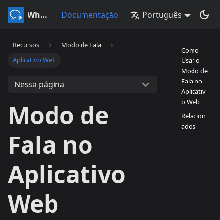
Whisperr
Documentação
Português
Recursos
Modo de Fala
Como
Aplicativo Web
Usar o
Modo de
Fala no
Nessa página
Aplicativ
o Web
Modo de
Relacion
ados
Fala no
Aplicativo
Web