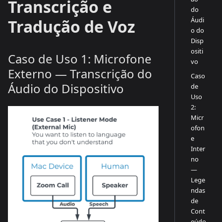
Transcrição e
do
Áudi
Tradução de Voz
o do
Disp
ositi
Caso de Uso 1: Microfone
vo
Externo — Transcrição do
Caso
Áudio do Dispositivo
de
Uso
2:
Micr
ofon
e
Inter
no
—
Lege
ndas
de
Cont
eúdo