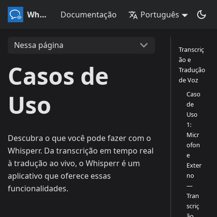
Whisperr
Documentação
Português
Nessa página
Transcriç
ão e
Casos de
Tradução
de Voz
Uso
Caso
de
Uso
1:
Micr
Descubra o que você pode fazer com o
ofon
Whisperr. Da transcrição em tempo real
e
à tradução ao vivo, o Whisperr é um
Exter
aplicativo que oferece essas
no
—
funcionalidades.
Tran
scriç
ão