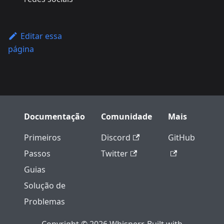
Editar essa
página
Documentação
Comunidade
Mais
Primeiros
Discord
GitHub
Passos
Twitter
Guias
Solução de
Problemas