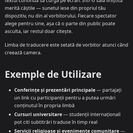
textul continuă să curgă pe ecran. Într-o sală liniștită
merită căștile — sunetul iese din propriul tău
dispozitiv, nu din al vorbitorului. Fiecare spectator
alege pentru sine, așa că o parte din public poate
asculta, iar restul doar citește.
Limba de traducere este setată de vorbitor atunci când
creează camera.
Exemple de Utilizare
Conferințe și prezentări principale
— partajați
un link cu participanții pentru a putea urmări
conținutul în propria limbă
Cursuri universitare
— studenții internaționali
pot citi subtitrări traduse în timp real
Servicii religioase și evenimente comunitare
—