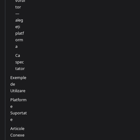
vorbi
tor
—
aleg
eți
platf
orm
a
Ca
spec
tator
Exemple
de
Utilizare
Platform
e
Suportat
e
Articole
Conexe