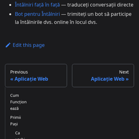
Întâlniri față în față
— traduceți conversații directe
Bot pentru Întâlniri
— trimiteți un bot să participe
la întâlnirile dvs. online în locul dvs.
Edit this page
Previous
Next
Aplicație Web
Aplicație Web
Cum
Funcțion
ează
Primii
Pași
Ca