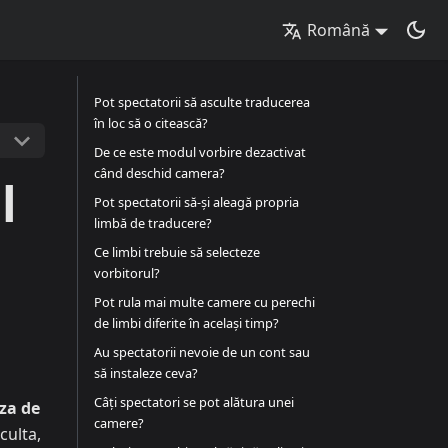
Română
Pot spectatorii să asculte traducerea
în loc să o citească?
De ce este modul vorbire dezactivat
când deschid camera?
l
Pot spectatorii să-și aleagă propria
limbă de traducere?
Ce limbi trebuie să selecteze
vorbitorul?
Pot rula mai multe camere cu perechi
de limbi diferite în același timp?
Au spectatorii nevoie de un cont sau
să instaleze ceva?
Câți spectatori se pot alătura unei
za de
camere?
culta,