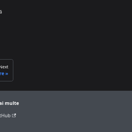
ă
Next
re
ai multe
tHub