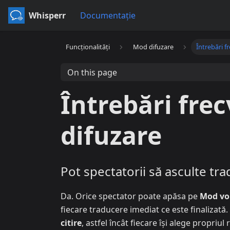
Whisperr
Documentație
Funcționalități
Mod difuzare
Întrebări f
On this page
Întrebări fre
difuzare
Pot spectatorii să asculte tra
Da. Orice spectator poate apăsa pe
Mod vo
fiecare traducere imediat ce este finalizată
citire
, astfel încât fiecare își alege propriu