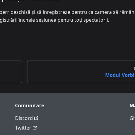
isperr deschisă și să înregistreze pentru ca camera să rămân
gistrării încheie sesiunea pentru toți spectatorii.
Modul Vorbi
Comunitate
M
Discord
Gi
Twitter