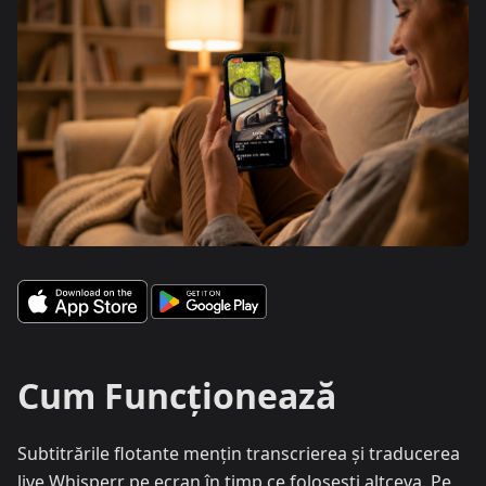
Cum Funcționează
Subtitrările flotante mențin transcrierea și traducerea
live Whisperr pe ecran în timp ce folosești altceva. Pe