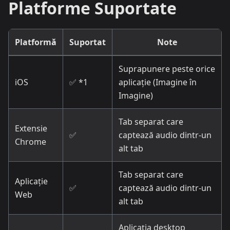
Platforme Suportate
Platformă
Suportat
Note
Suprapunere peste orice
iOS
✅ *1
aplicație (Imagine în
Imagine)
Tab separat care
Extensie
✅
captează audio dintr-un
Chrome
alt tab
Tab separat care
Aplicație
✅
captează audio dintr-un
Web
alt tab
Aplicația desktop