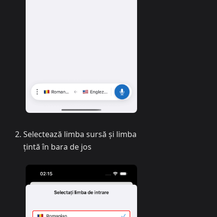
Selectează limba sursă și limba
țintă în bara de jos