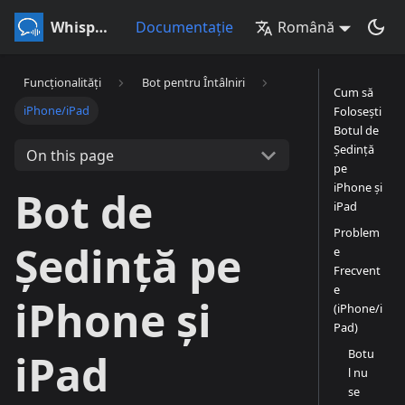
Whisperr
Documentație
Română
Funcționalități
Bot pentru Întâlniri
Cum să
iPhone/iPad
Folosești
Botul de
Ședință
On this page
pe
iPhone și
Bot de
iPad
Problem
Ședință pe
e
Frecvent
e
iPhone și
(iPhone/i
Pad)
Botu
iPad
l nu
se