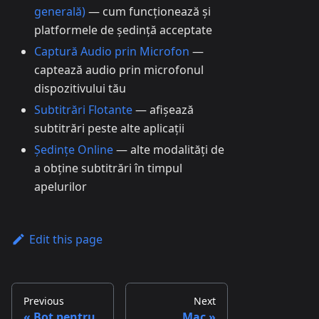
generală)
— cum funcționează și
platformele de ședință acceptate
Captură Audio prin Microfon
—
captează audio prin microfonul
dispozitivului tău
Subtitrări Flotante
— afișează
subtitrări peste alte aplicații
Ședințe Online
— alte modalități de
a obține subtitrări în timpul
apelurilor
Edit this page
Previous
Next
Bot pentru
Mac