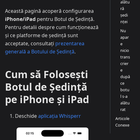
alătu
ră
Această pagină acoperă configurarea
ședi
iPhone/iPad
pentru Botul de Ședință.
nței
Pentru detalii despre cum funcționează
Nu
și ce platforme de ședință sunt
apar
acceptate, consultați
prezentarea
e
nicio
generală a Botului de Ședință
.
trans
crier
e
Cum să Folosești
după
Botul de Ședință
ce
botu
pe iPhone și iPad
l s-a
alătu
rat
Deschide
aplicația Whisperr
Articole
Conexe