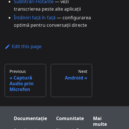
Subtitrări Flotante
— vezi
transcrierea peste alte aplicații
Întâlniri față în față
— configurarea
optimă pentru conversații directe
Edit this page
Previous
Next
Captură
Android
Audio prin
Microfon
Documentație
Comunitate
Mai
multe