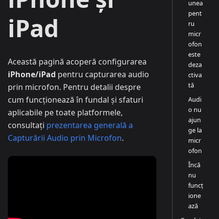
unea
pent
iPad
ru
micr
ofon
este
Această pagină acoperă configurarea
deza
iPhone/iPad
pentru capturarea audio
ctiva
tă
prin microfon. Pentru detalii despre
cum funcționează în fundal și sfaturi
Audi
o nu
aplicabile pe toate platformele,
ajun
consultați
prezentarea generală a
ge la
Capturării Audio prin Microfon
.
micr
ofon
Încă
nu
funcț
ione
ază