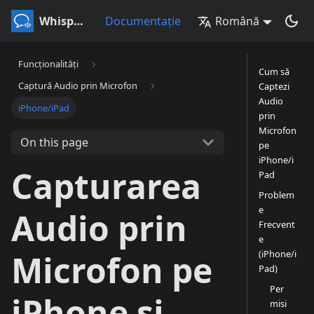
Whisperr
Documentație
Română
Funcționalități
Cum să
Captură Audio prin Microfon
Captezi
Audio
iPhone/iPad
prin
Microfon
On this page
pe
iPhone/i
Capturarea
Pad
Problem
e
Audio prin
Frecvent
e
(iPhone/i
Microfon pe
Pad)
Per
iPhone și
misi