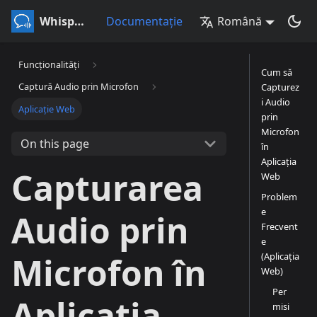
Whisperr
Documentație
Română
Funcționalități
Cum să
Captură Audio prin Microfon
Capturez
i Audio
Aplicație Web
prin
Microfon
On this page
în
Aplicația
Capturarea
Web
Problem
e
Audio prin
Frecvent
e
(Aplicația
Microfon în
Web)
Per
Aplicația
misi