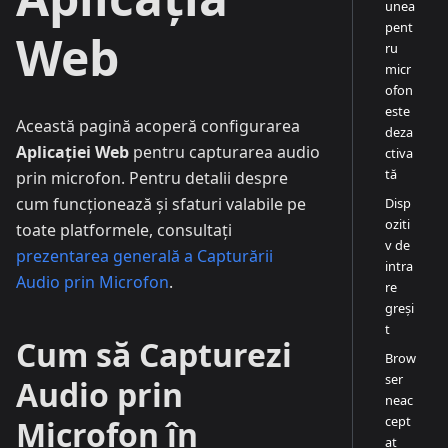
unea
pent
Web
ru
micr
ofon
este
Această pagină acoperă configurarea
deza
Aplicației Web
pentru capturarea audio
ctiva
tă
prin microfon. Pentru detalii despre
cum funcționează și sfaturi valabile pe
Disp
oziti
toate platformele, consultați
v de
prezentarea generală a Capturării
intra
Audio prin Microfon
.
re
greși
t
Cum să Capturezi
Brow
ser
Audio prin
neac
cept
Microfon în
at